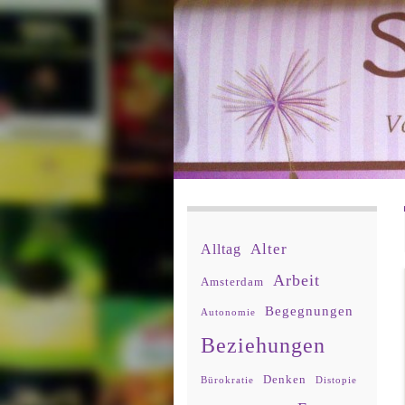
Alter
Alltag
Arbeit
Amsterdam
Begegnungen
Autonomie
Beziehungen
Denken
Bürokratie
Distopie