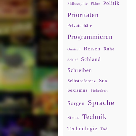
Politik
Philosophie
Pläne
Prioritäten
Privatsphäre
Programmieren
Reisen
Ruhe
Quatsch
Schland
Schlaf
Schreiben
Sex
Selbstreferenz
Sexismus
Sicherheit
Sprache
Sorgen
Technik
Stress
Technologie
Tod