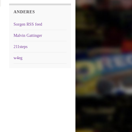
ANDERES
Sorgen RSS feed
Malvin Gattinger
211steps
w4eg