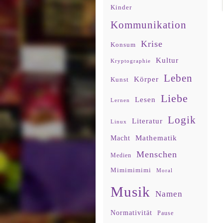
Kinder
Kommunikation
Krise
Konsum
Kultur
Kryptographie
Leben
Körper
Kunst
Liebe
Lesen
Lernen
Logik
Literatur
Linux
Mathematik
Macht
Menschen
Medien
Mimimimimi
Moral
Musik
Namen
Normativität
Pause