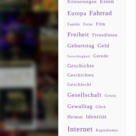
Essen
Erinnerungen
Fahrrad
Europa
Film
Familie
Ferne
Freiheit
FreundInnen
Geburtstag
Geld
Gerede
Gerechtigkeit
Geschichte
Geschichten
Geschlecht
Gesellschaft
Gesetz
Gewalltag
Glück
Identität
Heimat
Internet
Kapitalismus