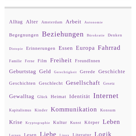
Arbeit
Alter
Alltag
Amsterdam
Autonomie
Beziehungen
Begegnungen
Denken
Bürokratie
Fahrrad
Europa
Essen
Erinnerungen
Distopie
Freiheit
Film
FreundInnen
Familie
Ferne
Geburtstag
Geld
Geschichte
Gerede
Gerechtigkeit
Gesellschaft
Geschlecht
Geschichten
Gesetz
Internet
Gewalltag
Identität
Heimat
Glück
Kommunikation
Kinder
Konsum
Kapitalismus
Leben
Krise
Kultur
Körper
Kunst
Kryptographie
Liebe
Logik
Lesen
Literatur
Lernen
Linux