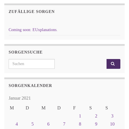
ZUFÄLLIGE SORGEN
Coming soon: EUxplanations.
SORGENSUCHE
Search for:
SORGENKALENDER
Januar 2021
M
D
M
D
F
S
S
1
2
3
4
5
6
7
8
9
10