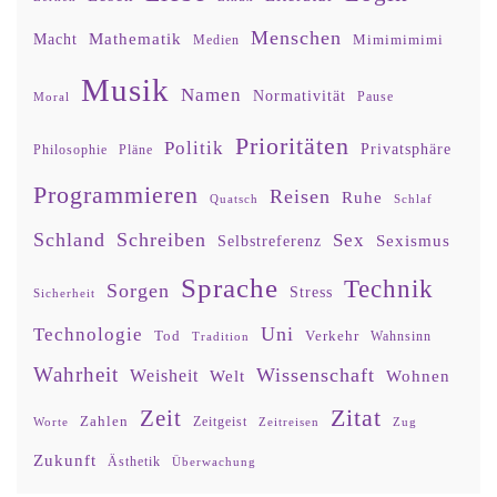
Menschen
Mathematik
Macht
Mimimimimi
Medien
Musik
Namen
Normativität
Moral
Pause
Prioritäten
Politik
Privatsphäre
Philosophie
Pläne
Programmieren
Reisen
Ruhe
Quatsch
Schlaf
Schland
Schreiben
Sex
Sexismus
Selbstreferenz
Sprache
Technik
Sorgen
Stress
Sicherheit
Uni
Technologie
Tod
Verkehr
Tradition
Wahnsinn
Wahrheit
Wissenschaft
Weisheit
Wohnen
Welt
Zitat
Zeit
Zahlen
Zeitgeist
Worte
Zeitreisen
Zug
Zukunft
Ästhetik
Überwachung