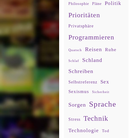
Politik
Philosophie
Pläne
Prioritäten
Privatsphäre
Programmieren
Reisen
Ruhe
Quatsch
Schland
Schlaf
Schreiben
Sex
Selbstreferenz
Sexismus
Sicherheit
Sprache
Sorgen
Technik
Stress
Technologie
Tod