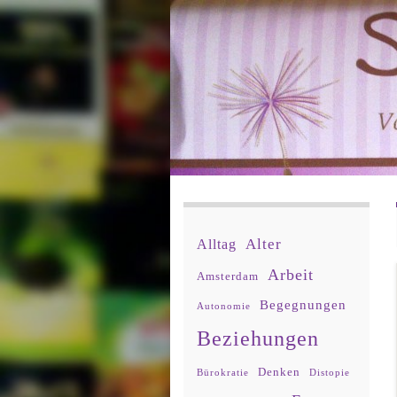
Alter
Alltag
Arbeit
Amsterdam
Begegnungen
Autonomie
Beziehungen
Denken
Bürokratie
Distopie