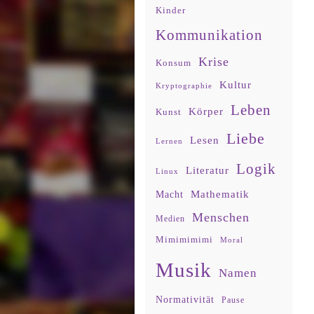
Kinder
Kommunikation
Krise
Konsum
Kultur
Kryptographie
Leben
Körper
Kunst
Liebe
Lesen
Lernen
Logik
Literatur
Linux
Mathematik
Macht
Menschen
Medien
Mimimimimi
Moral
Musik
Namen
Normativität
Pause