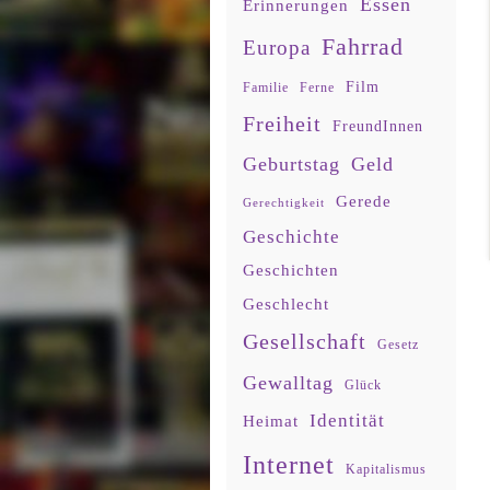
Essen
Erinnerungen
Fahrrad
Europa
Film
Familie
Ferne
Freiheit
FreundInnen
Geburtstag
Geld
Gerede
Gerechtigkeit
Geschichte
Geschichten
Geschlecht
Gesellschaft
Gesetz
Gewalltag
Glück
Identität
Heimat
Internet
Kapitalismus