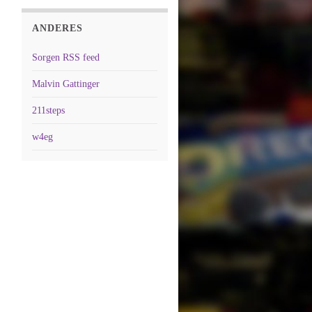
ANDERES
Sorgen RSS feed
Malvin Gattinger
211steps
w4eg