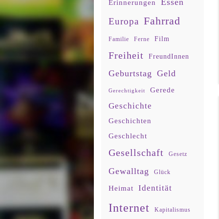
Essen
Erinnerungen
Fahrrad
Europa
Film
Familie
Ferne
Freiheit
FreundInnen
Geburtstag
Geld
Gerede
Gerechtigkeit
Geschichte
Geschichten
Geschlecht
Gesellschaft
Gesetz
Gewalltag
Glück
Identität
Heimat
Internet
Kapitalismus