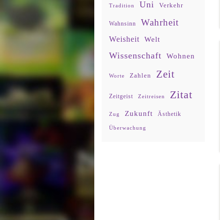
Uni
Verkehr
Tradition
Wahrheit
Wahnsinn
Weisheit
Welt
Wissenschaft
Wohnen
Zeit
Zahlen
Worte
Zitat
Zeitgeist
Zeitreisen
Zukunft
Ästhetik
Zug
Überwachung