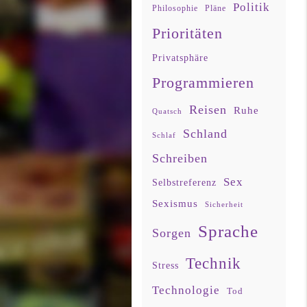
Politik
Philosophie
Pläne
Prioritäten
Privatsphäre
Programmieren
Reisen
Ruhe
Quatsch
Schland
Schlaf
Schreiben
Sex
Selbstreferenz
Sexismus
Sicherheit
Sprache
Sorgen
Technik
Stress
Technologie
Tod