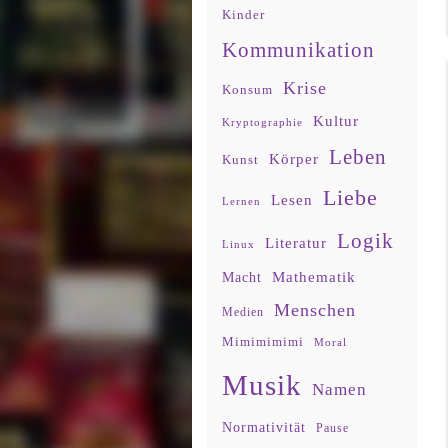
Kinder
Kommunikation
Krise
Konsum
Kultur
Kryptographie
Leben
Körper
Kunst
Liebe
Lesen
Lernen
Logik
Literatur
Linux
Mathematik
Macht
Menschen
Medien
Mimimimimi
Moral
Musik
Namen
Normativität
Pause