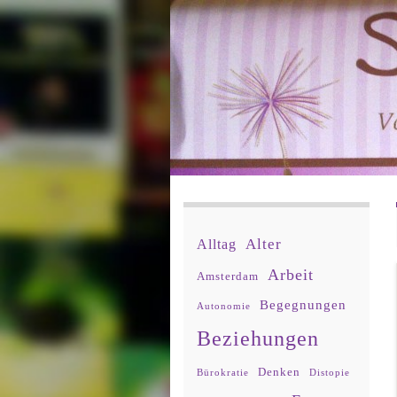
Alter
Alltag
Arbeit
Amsterdam
Begegnungen
Autonomie
Beziehungen
Denken
Bürokratie
Distopie