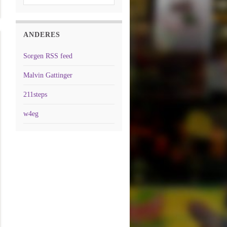
ANDERES
Sorgen RSS feed
Malvin Gattinger
211steps
w4eg