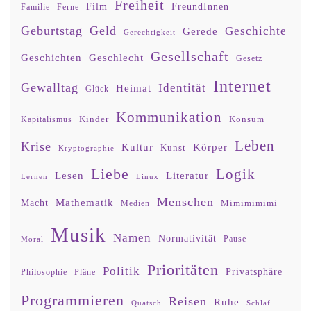
Freiheit
Film
FreundInnen
Familie
Ferne
Geburtstag
Geld
Geschichte
Gerede
Gerechtigkeit
Gesellschaft
Geschlecht
Geschichten
Gesetz
Internet
Gewalltag
Identität
Heimat
Glück
Kommunikation
Kinder
Konsum
Kapitalismus
Leben
Krise
Kultur
Körper
Kunst
Kryptographie
Liebe
Logik
Lesen
Literatur
Lernen
Linux
Menschen
Mathematik
Macht
Mimimimimi
Medien
Musik
Namen
Normativität
Moral
Pause
Prioritäten
Politik
Privatsphäre
Philosophie
Pläne
Programmieren
Reisen
Ruhe
Quatsch
Schlaf