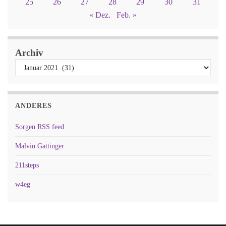
25
26
27
28
29
30
31
« Dez.
Feb. »
Archiv
ANDERES
Sorgen RSS feed
Malvin Gattinger
211steps
w4eg