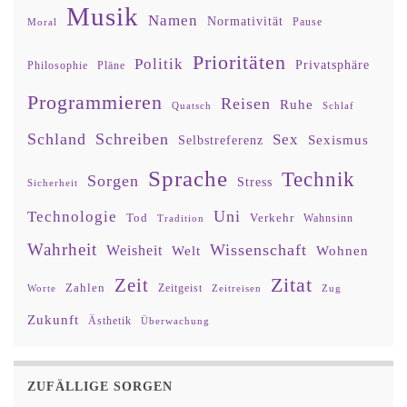
Musik
Namen
Normativität
Moral
Pause
Prioritäten
Politik
Privatsphäre
Philosophie
Pläne
Programmieren
Reisen
Ruhe
Quatsch
Schlaf
Schland
Schreiben
Sex
Sexismus
Selbstreferenz
Sprache
Technik
Sorgen
Stress
Sicherheit
Uni
Technologie
Tod
Verkehr
Tradition
Wahnsinn
Wahrheit
Wissenschaft
Weisheit
Wohnen
Welt
Zitat
Zeit
Zahlen
Zeitgeist
Worte
Zeitreisen
Zug
Zukunft
Ästhetik
Überwachung
ZUFÄLLIGE SORGEN