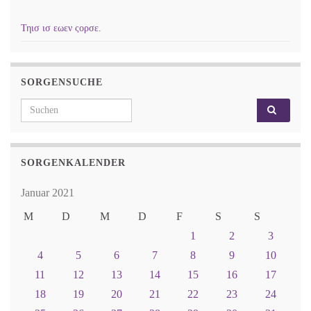
Τηισ ισ εωεν ςορσε.
SORGENSUCHE
Search for:
SORGENKALENDER
Januar 2021
M
D
M
D
F
S
S
1
2
3
4
5
6
7
8
9
10
11
12
13
14
15
16
17
18
19
20
21
22
23
24