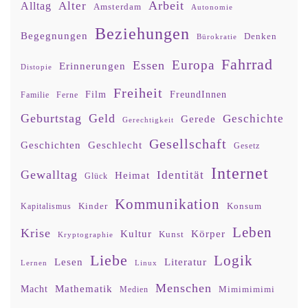
Arbeit
Alter
Alltag
Amsterdam
Autonomie
Beziehungen
Begegnungen
Denken
Bürokratie
Fahrrad
Europa
Essen
Erinnerungen
Distopie
Freiheit
Film
FreundInnen
Familie
Ferne
Geburtstag
Geld
Geschichte
Gerede
Gerechtigkeit
Gesellschaft
Geschlecht
Geschichten
Gesetz
Internet
Gewalltag
Identität
Heimat
Glück
Kommunikation
Kinder
Konsum
Kapitalismus
Leben
Krise
Kultur
Körper
Kunst
Kryptographie
Liebe
Logik
Lesen
Literatur
Lernen
Linux
Menschen
Mathematik
Macht
Mimimimimi
Medien