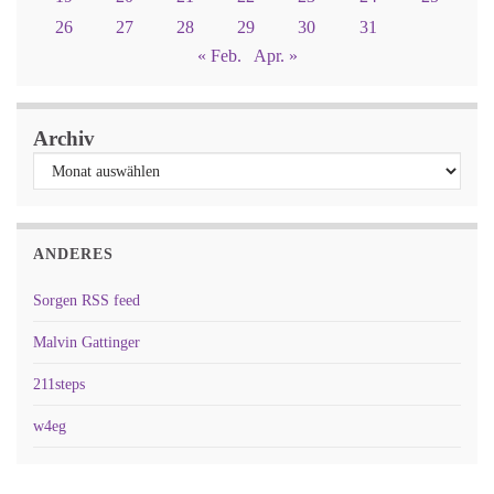
26
27
28
29
30
31
« Feb.
Apr. »
Archiv
ANDERES
Sorgen RSS feed
Malvin Gattinger
211steps
w4eg