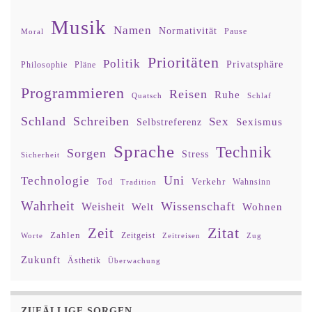
Musik
Namen
Normativität
Moral
Pause
Prioritäten
Politik
Privatsphäre
Philosophie
Pläne
Programmieren
Reisen
Ruhe
Quatsch
Schlaf
Schland
Schreiben
Sex
Sexismus
Selbstreferenz
Sprache
Technik
Sorgen
Stress
Sicherheit
Uni
Technologie
Tod
Verkehr
Tradition
Wahnsinn
Wahrheit
Wissenschaft
Weisheit
Wohnen
Welt
Zitat
Zeit
Zahlen
Zeitgeist
Worte
Zeitreisen
Zug
Zukunft
Ästhetik
Überwachung
ZUFÄLLIGE SORGEN