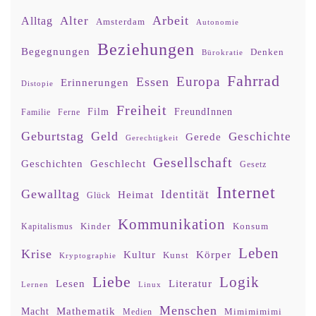
Arbeit
Alter
Alltag
Amsterdam
Autonomie
Beziehungen
Begegnungen
Denken
Bürokratie
Fahrrad
Europa
Essen
Erinnerungen
Distopie
Freiheit
Film
FreundInnen
Familie
Ferne
Geburtstag
Geld
Geschichte
Gerede
Gerechtigkeit
Gesellschaft
Geschlecht
Geschichten
Gesetz
Internet
Gewalltag
Identität
Heimat
Glück
Kommunikation
Kinder
Konsum
Kapitalismus
Leben
Krise
Kultur
Körper
Kunst
Kryptographie
Liebe
Logik
Lesen
Literatur
Lernen
Linux
Menschen
Mathematik
Macht
Mimimimimi
Medien