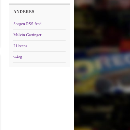
ANDERES
Sorgen RSS feed
Malvin Gattinger
211steps
w4eg