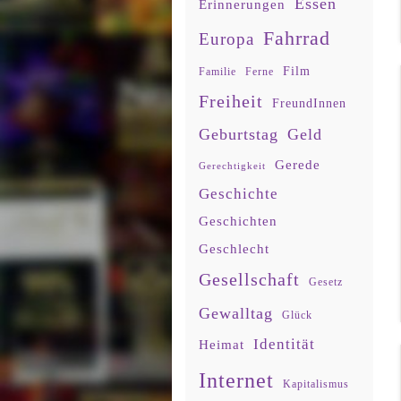
Essen
Erinnerungen
Fahrrad
Europa
Film
Familie
Ferne
Freiheit
FreundInnen
Geburtstag
Geld
Gerede
Gerechtigkeit
Geschichte
Geschichten
Geschlecht
Gesellschaft
Gesetz
Gewalltag
Glück
Identität
Heimat
Internet
Kapitalismus