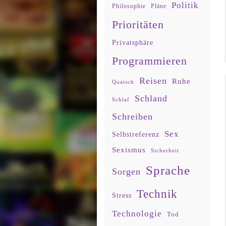
Politik
Philosophie
Pläne
Prioritäten
Privatsphäre
Programmieren
Reisen
Ruhe
Quatsch
Schland
Schlaf
Schreiben
Sex
Selbstreferenz
Sexismus
Sicherheit
Sprache
Sorgen
Technik
Stress
Technologie
Tod