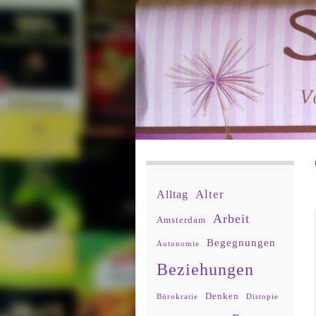
Alter
Alltag
Arbeit
Amsterdam
Begegnungen
Autonomie
Beziehungen
Denken
Bürokratie
Distopie