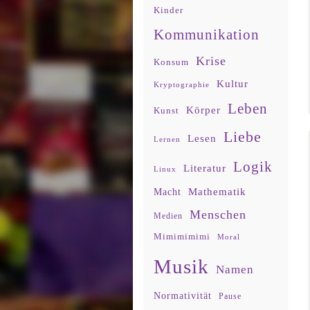
Kinder
Kommunikation
Krise
Konsum
Kultur
Kryptographie
Leben
Körper
Kunst
Liebe
Lesen
Lernen
Logik
Literatur
Linux
Mathematik
Macht
Menschen
Medien
Mimimimimi
Moral
Musik
Namen
Normativität
Pause