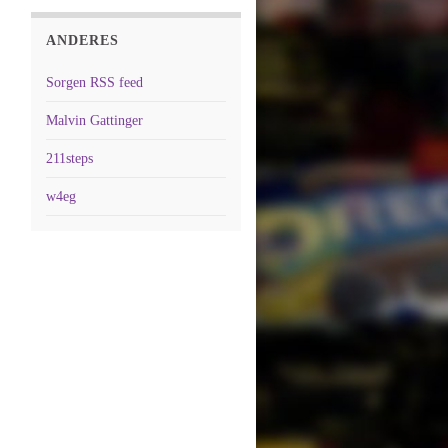
ANDERES
Sorgen RSS feed
Malvin Gattinger
211steps
w4eg