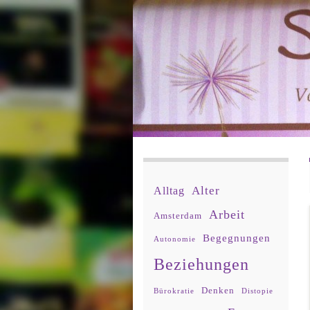
Alter
Alltag
Arbeit
Amsterdam
Begegnungen
Autonomie
Beziehungen
Denken
Bürokratie
Distopie