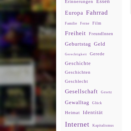
Essen
Erinnerungen
Fahrrad
Europa
Film
Familie
Ferne
Freiheit
FreundInnen
Geburtstag
Geld
Gerede
Gerechtigkeit
Geschichte
Geschichten
Geschlecht
Gesellschaft
Gesetz
Gewalltag
Glück
Identität
Heimat
Internet
Kapitalismus