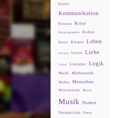
Kinder
Kommunikation
Krise
Konsum
Kultur
Kryptographie
Leben
Körper
Kunst
Liebe
Lesen
Lernen
Logik
Literatur
Linux
Mathematik
Macht
Menschen
Medien
Mimimimimi
Moral
Musik
Namen
Normativität
Pause