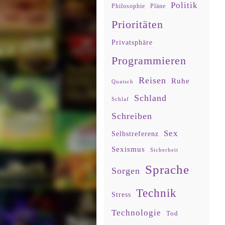
Politik
Philosophie
Pläne
Prioritäten
Privatsphäre
Programmieren
Reisen
Ruhe
Quatsch
Schland
Schlaf
Schreiben
Sex
Selbstreferenz
Sexismus
Sicherheit
Sprache
Sorgen
Technik
Stress
Technologie
Tod