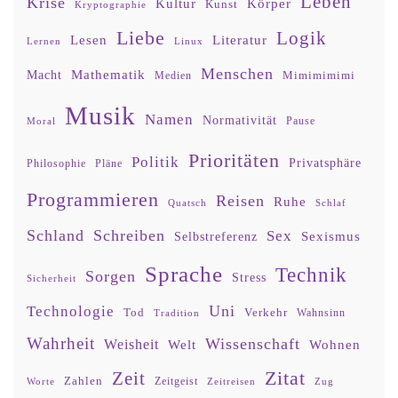
Leben
Krise
Kultur
Körper
Kunst
Kryptographie
Liebe
Logik
Lesen
Literatur
Lernen
Linux
Menschen
Mathematik
Macht
Mimimimimi
Medien
Musik
Namen
Normativität
Moral
Pause
Prioritäten
Politik
Privatsphäre
Philosophie
Pläne
Programmieren
Reisen
Ruhe
Quatsch
Schlaf
Schland
Schreiben
Sex
Sexismus
Selbstreferenz
Sprache
Technik
Sorgen
Stress
Sicherheit
Uni
Technologie
Tod
Verkehr
Tradition
Wahnsinn
Wahrheit
Wissenschaft
Weisheit
Wohnen
Welt
Zitat
Zeit
Zahlen
Zeitgeist
Worte
Zeitreisen
Zug