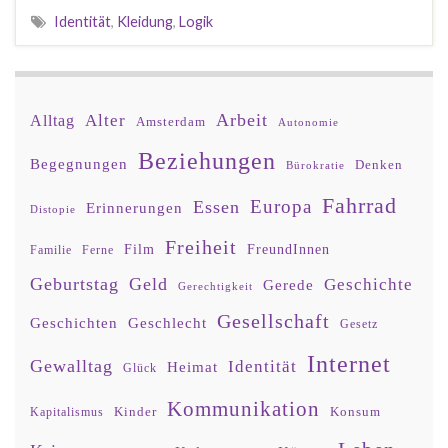
Identität
,
Kleidung
,
Logik
Arbeit
Alter
Alltag
Amsterdam
Autonomie
Beziehungen
Begegnungen
Denken
Bürokratie
Fahrrad
Europa
Essen
Erinnerungen
Distopie
Freiheit
Film
FreundInnen
Familie
Ferne
Geburtstag
Geld
Geschichte
Gerede
Gerechtigkeit
Gesellschaft
Geschlecht
Geschichten
Gesetz
Internet
Gewalltag
Identität
Heimat
Glück
Kommunikation
Kinder
Konsum
Kapitalismus