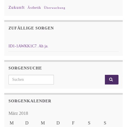
Zukunft
Ästhetik
Überwachung
ZUFÄLLIGE SORGEN
ID1-1AWKK1C7. Ah ja.
SORGENSUCHE
Search for:
SORGENKALENDER
März 2018
M
D
M
D
F
S
S