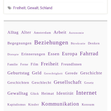
Freiheit
,
Gewalt
,
Schland
Arbeit
Alter
Alltag
Amsterdam
Autonomie
Beziehungen
Begegnungen
Denken
Bürokratie
Fahrrad
Europa
Essen
Erinnerungen
Distopie
Freiheit
Film
FreundInnen
Familie
Ferne
Geburtstag
Geld
Geschichte
Gerede
Gerechtigkeit
Gesellschaft
Geschlecht
Geschichten
Gesetz
Internet
Gewalltag
Identität
Heimat
Glück
Kommunikation
Kinder
Konsum
Kapitalismus