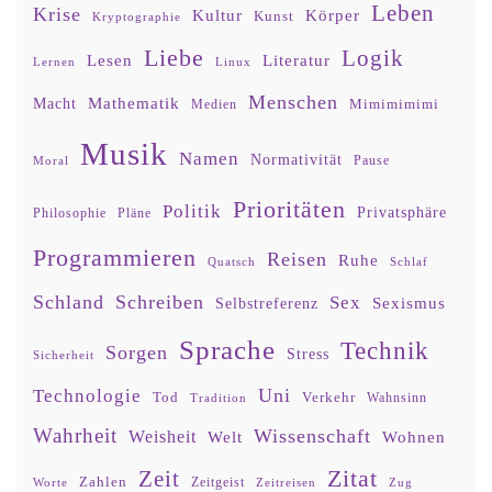
Leben
Krise
Kultur
Körper
Kunst
Kryptographie
Liebe
Logik
Lesen
Literatur
Lernen
Linux
Menschen
Mathematik
Macht
Mimimimimi
Medien
Musik
Namen
Normativität
Moral
Pause
Prioritäten
Politik
Privatsphäre
Philosophie
Pläne
Programmieren
Reisen
Ruhe
Quatsch
Schlaf
Schland
Schreiben
Sex
Sexismus
Selbstreferenz
Sprache
Technik
Sorgen
Stress
Sicherheit
Uni
Technologie
Tod
Verkehr
Tradition
Wahnsinn
Wahrheit
Wissenschaft
Weisheit
Wohnen
Welt
Zitat
Zeit
Zahlen
Zeitgeist
Worte
Zeitreisen
Zug