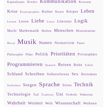
Kommunikation
Kinder
Konsum
Kapitalismus
Leben
Krise
Kultur
Körper
Kunst
Kryptographie
Liebe
Logik
Lesen
Literatur
Lernen
Linux
Menschen
Mathematik
Macht
Mimimimimi
Medien
Musik
Namen
Normativität
Moral
Pause
Prioritäten
Politik
Privatsphäre
Philosophie
Pläne
Programmieren
Reisen
Ruhe
Quatsch
Schlaf
Schland
Schreiben
Sex
Sexismus
Selbstreferenz
Sprache
Technik
Sorgen
Stress
Sicherheit
Uni
Technologie
Tod
Verkehr
Tradition
Wahnsinn
Wahrheit
Wissenschaft
Weisheit
Wohnen
Welt