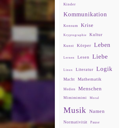
Kinder
Kommunikation
Krise
Konsum
Kultur
Kryptographie
Leben
Körper
Kunst
Liebe
Lesen
Lernen
Logik
Literatur
Linux
Mathematik
Macht
Menschen
Medien
Mimimimimi
Moral
Musik
Namen
Normativität
Pause