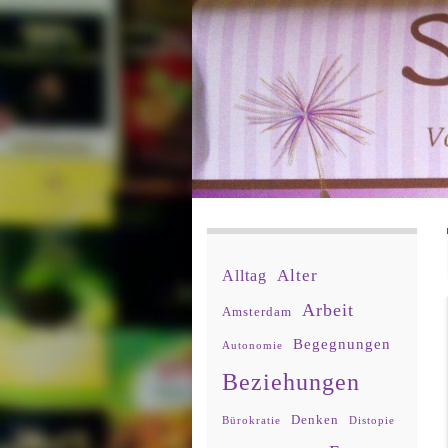
Alter
Alltag
Arbeit
Amsterdam
Begegnungen
Autonomie
Beziehungen
Denken
Bürokratie
Distopie