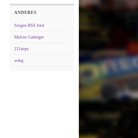
ANDERES
Sorgen RSS feed
Malvin Gattinger
211steps
w4eg