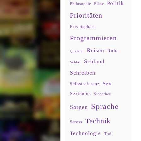
Politik
Philosophie
Pläne
Prioritäten
Privatsphäre
Programmieren
Reisen
Ruhe
Quatsch
Schland
Schlaf
Schreiben
Sex
Selbstreferenz
Sexismus
Sicherheit
Sprache
Sorgen
Technik
Stress
Technologie
Tod