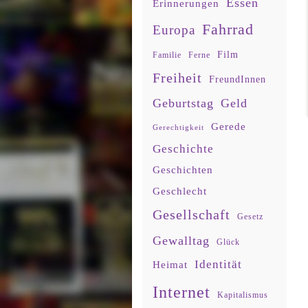
Essen
Erinnerungen
Fahrrad
Europa
Film
Familie
Ferne
Freiheit
FreundInnen
Geburtstag
Geld
Gerede
Gerechtigkeit
Geschichte
Geschichten
Geschlecht
Gesellschaft
Gesetz
Gewalltag
Glück
Identität
Heimat
Internet
Kapitalismus