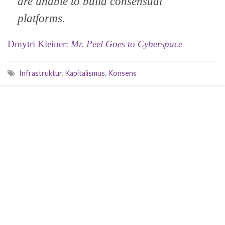
are unable to build consensual
platforms.
Dmytri Kleiner:
Mr. Peel Goes to Cyberspace
Infrastruktur
,
Kapitalismus
,
Konsens