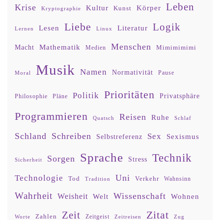
Leben
Krise
Kultur
Körper
Kunst
Kryptographie
Liebe
Logik
Lesen
Literatur
Lernen
Linux
Menschen
Mathematik
Macht
Mimimimimi
Medien
Musik
Namen
Normativität
Moral
Pause
Prioritäten
Politik
Privatsphäre
Philosophie
Pläne
Programmieren
Reisen
Ruhe
Quatsch
Schlaf
Schland
Schreiben
Sex
Sexismus
Selbstreferenz
Sprache
Technik
Sorgen
Stress
Sicherheit
Uni
Technologie
Tod
Verkehr
Tradition
Wahnsinn
Wahrheit
Wissenschaft
Weisheit
Wohnen
Welt
Zitat
Zeit
Zahlen
Zeitgeist
Worte
Zeitreisen
Zug