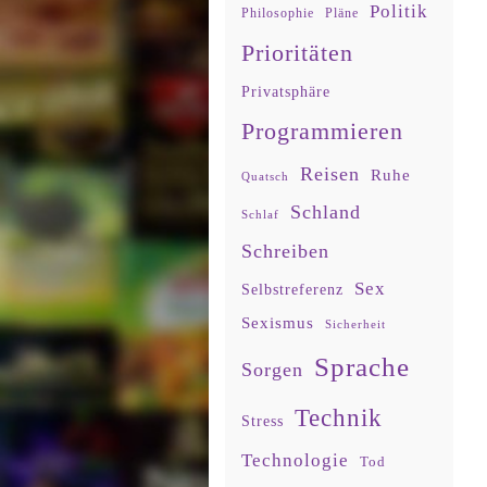
Politik
Philosophie
Pläne
Prioritäten
Privatsphäre
Programmieren
Reisen
Ruhe
Quatsch
Schland
Schlaf
Schreiben
Sex
Selbstreferenz
Sexismus
Sicherheit
Sprache
Sorgen
Technik
Stress
Technologie
Tod