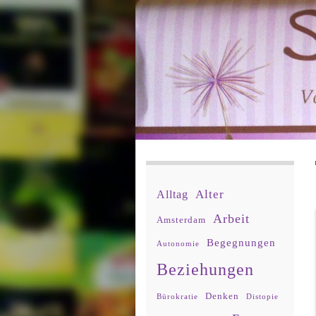
Alter
Alltag
Arbeit
Amsterdam
Begegnungen
Autonomie
Beziehungen
Denken
Bürokratie
Distopie