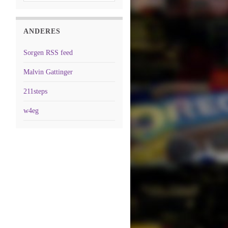
ANDERES
Sorgen RSS feed
Malvin Gattinger
211steps
w4eg