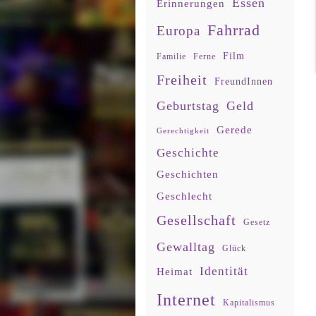
Essen
Erinnerungen
Fahrrad
Europa
Film
Familie
Ferne
Freiheit
FreundInnen
Geburtstag
Geld
Gerede
Gerechtigkeit
Geschichte
Geschichten
Geschlecht
Gesellschaft
Gesetz
Gewalltag
Glück
Identität
Heimat
Internet
Kapitalismus