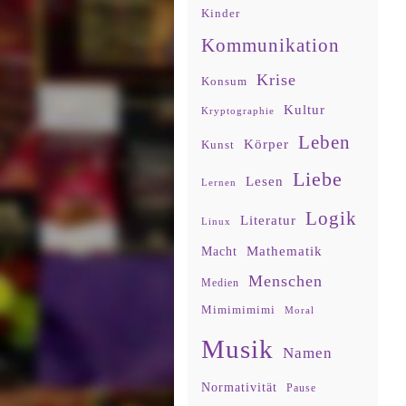
Kinder
Kommunikation
Krise
Konsum
Kultur
Kryptographie
Leben
Körper
Kunst
Liebe
Lesen
Lernen
Logik
Literatur
Linux
Mathematik
Macht
Menschen
Medien
Mimimimimi
Moral
Musik
Namen
Normativität
Pause