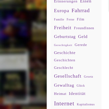
Essen
Erinnerungen
Fahrrad
Europa
Film
Familie
Ferne
Freiheit
FreundInnen
Geburtstag
Geld
Gerede
Gerechtigkeit
Geschichte
Geschichten
Geschlecht
Gesellschaft
Gesetz
Gewalltag
Glück
Identität
Heimat
Internet
Kapitalismus