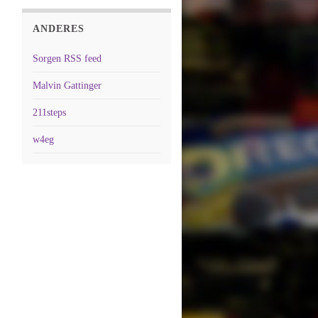
ANDERES
Sorgen RSS feed
Malvin Gattinger
211steps
w4eg