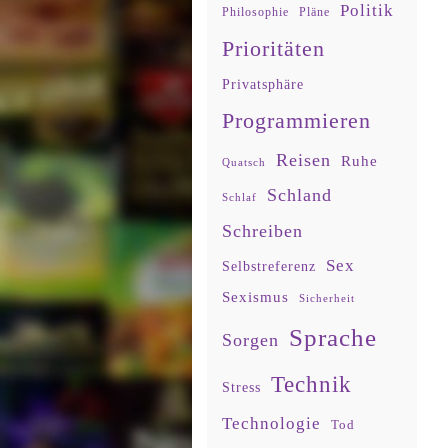
Politik
Philosophie
Pläne
Prioritäten
Privatsphäre
Programmieren
Reisen
Ruhe
Quatsch
Schland
Schlaf
Schreiben
Sex
Selbstreferenz
Sexismus
Sicherheit
Sprache
Sorgen
Technik
Stress
Technologie
Tod