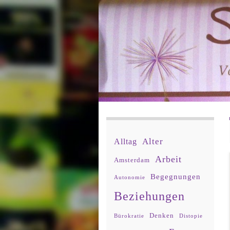
Alter
Alltag
Arbeit
Amsterdam
Begegnungen
Autonomie
Beziehungen
Denken
Bürokratie
Distopie