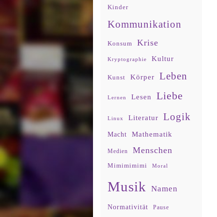
Kinder
Kommunikation
Krise
Konsum
Kultur
Kryptographie
Leben
Körper
Kunst
Liebe
Lesen
Lernen
Logik
Literatur
Linux
Mathematik
Macht
Menschen
Medien
Mimimimimi
Moral
Musik
Namen
Normativität
Pause