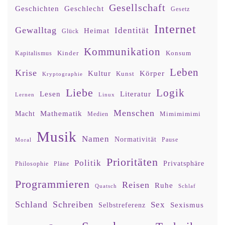
Gesellschaft
Geschlecht
Geschichten
Gesetz
Internet
Gewalltag
Identität
Heimat
Glück
Kommunikation
Kinder
Konsum
Kapitalismus
Leben
Krise
Kultur
Körper
Kunst
Kryptographie
Liebe
Logik
Lesen
Literatur
Lernen
Linux
Menschen
Mathematik
Macht
Mimimimimi
Medien
Musik
Namen
Normativität
Moral
Pause
Prioritäten
Politik
Privatsphäre
Philosophie
Pläne
Programmieren
Reisen
Ruhe
Quatsch
Schlaf
Schland
Schreiben
Sex
Sexismus
Selbstreferenz