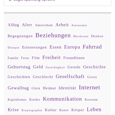
Arbeit
Alter
Alltag
Amsterdam
Autonomie
Beziehungen
Begegnungen
Denken
Bürokratie
Fahrrad
Europa
Essen
Erinnerungen
Distopie
Freiheit
Film
FreundInnen
Familie
Ferne
Geburtstag
Geld
Geschichte
Gerede
Gerechtigkeit
Gesellschaft
Geschlecht
Geschichten
Gesetz
Internet
Gewalltag
Identität
Heimat
Glück
Kommunikation
Kinder
Konsum
Kapitalismus
Leben
Krise
Kultur
Körper
Kunst
Kryptographie