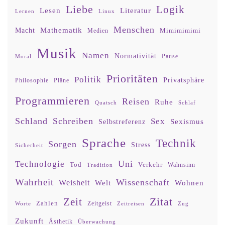
Liebe
Logik
Lesen
Literatur
Lernen
Linux
Menschen
Mathematik
Macht
Mimimimimi
Medien
Musik
Namen
Normativität
Moral
Pause
Prioritäten
Politik
Privatsphäre
Philosophie
Pläne
Programmieren
Reisen
Ruhe
Quatsch
Schlaf
Schland
Schreiben
Sex
Sexismus
Selbstreferenz
Sprache
Technik
Sorgen
Stress
Sicherheit
Uni
Technologie
Tod
Verkehr
Tradition
Wahnsinn
Wahrheit
Wissenschaft
Weisheit
Wohnen
Welt
Zitat
Zeit
Zahlen
Zeitgeist
Worte
Zeitreisen
Zug
Zukunft
Ästhetik
Überwachung