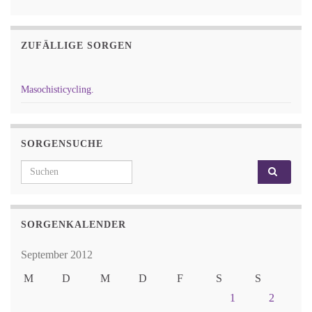
ZUFÄLLIGE SORGEN
Masochisticycling.
SORGENSUCHE
Search for:
SORGENKALENDER
September 2012
M
D
M
D
F
S
S
1
2