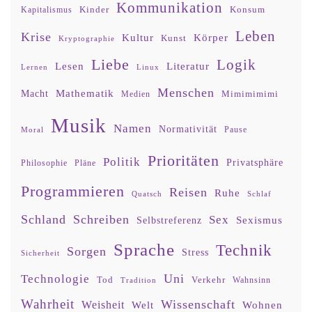
Kommunikation
Kinder
Konsum
Kapitalismus
Leben
Krise
Kultur
Körper
Kunst
Kryptographie
Liebe
Logik
Lesen
Literatur
Lernen
Linux
Menschen
Mathematik
Macht
Mimimimimi
Medien
Musik
Namen
Normativität
Moral
Pause
Prioritäten
Politik
Privatsphäre
Philosophie
Pläne
Programmieren
Reisen
Ruhe
Quatsch
Schlaf
Schland
Schreiben
Sex
Sexismus
Selbstreferenz
Sprache
Technik
Sorgen
Stress
Sicherheit
Uni
Technologie
Tod
Verkehr
Tradition
Wahnsinn
Wahrheit
Wissenschaft
Weisheit
Wohnen
Welt