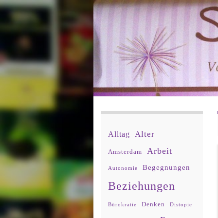
Alter
Alltag
Arbeit
Amsterdam
Begegnungen
Autonomie
Beziehungen
Denken
Bürokratie
Distopie