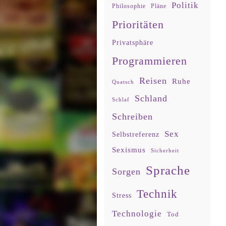
Politik
Philosophie
Pläne
Prioritäten
Privatsphäre
Programmieren
Reisen
Ruhe
Quatsch
Schland
Schlaf
Schreiben
Sex
Selbstreferenz
Sexismus
Sicherheit
Sprache
Sorgen
Technik
Stress
Technologie
Tod