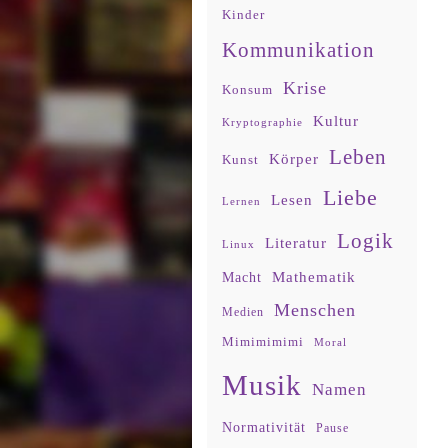
Kinder
Kommunikation
Krise
Konsum
Kultur
Kryptographie
Leben
Körper
Kunst
Liebe
Lesen
Lernen
Logik
Literatur
Linux
Mathematik
Macht
Menschen
Medien
Mimimimimi
Moral
Musik
Namen
Normativität
Pause