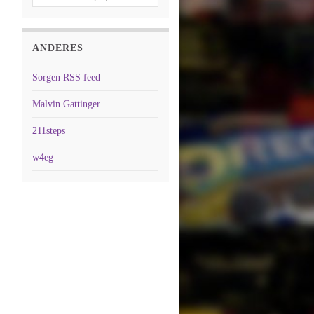
ANDERES
Sorgen RSS feed
Malvin Gattinger
211steps
w4eg