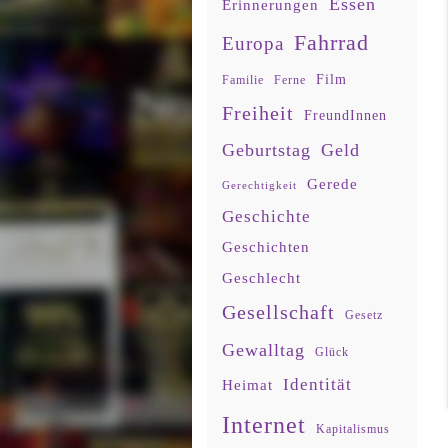
Essen
Erinnerungen
Fahrrad
Europa
Film
Familie
Ferne
Freiheit
FreundInnen
Geburtstag
Geld
Gerede
Gerechtigkeit
Geschichte
Geschichten
Geschlecht
Gesellschaft
Gesetz
Gewalltag
Glück
Identität
Heimat
Internet
Kapitalismus