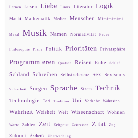
Liebe
Logik
Lesen
Literatur
Lernen
Linux
Menschen
Mathematik
Macht
Mimimimimi
Medien
Musik
Namen
Normativität
Moral
Pause
Prioritäten
Politik
Privatsphäre
Philosophie
Pläne
Programmieren
Reisen
Ruhe
Quatsch
Schlaf
Schland
Schreiben
Sex
Sexismus
Selbstreferenz
Sprache
Technik
Sorgen
Stress
Sicherheit
Uni
Technologie
Tod
Verkehr
Tradition
Wahnsinn
Wahrheit
Wissenschaft
Weisheit
Wohnen
Welt
Zitat
Zeit
Zahlen
Zeitgeist
Worte
Zeitreisen
Zug
Zukunft
Ästhetik
Überwachung