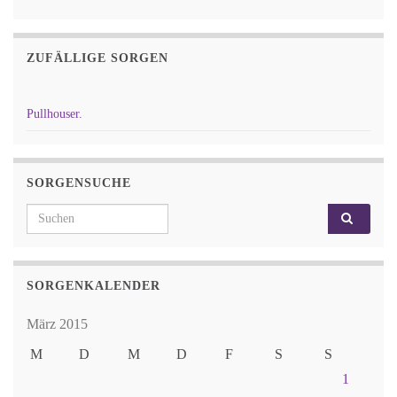
ZUFÄLLIGE SORGEN
Pullhouser.
SORGENSUCHE
Search for:
SORGENKALENDER
März 2015
M
D
M
D
F
S
S
1