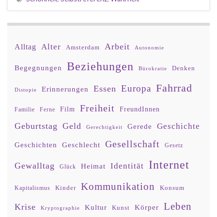
Arbeit
Alter
Alltag
Amsterdam
Autonomie
Beziehungen
Begegnungen
Denken
Bürokratie
Fahrrad
Europa
Essen
Erinnerungen
Distopie
Freiheit
Film
FreundInnen
Familie
Ferne
Geburtstag
Geld
Geschichte
Gerede
Gerechtigkeit
Gesellschaft
Geschlecht
Geschichten
Gesetz
Internet
Gewalltag
Identität
Heimat
Glück
Kommunikation
Kinder
Konsum
Kapitalismus
Leben
Krise
Kultur
Körper
Kunst
Kryptographie