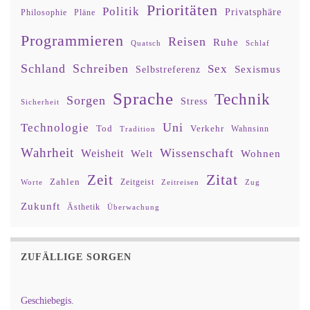
Prioritäten
Politik
Privatsphäre
Philosophie
Pläne
Programmieren
Reisen
Ruhe
Quatsch
Schlaf
Schland
Schreiben
Sex
Sexismus
Selbstreferenz
Sprache
Technik
Sorgen
Stress
Sicherheit
Uni
Technologie
Tod
Verkehr
Tradition
Wahnsinn
Wahrheit
Wissenschaft
Weisheit
Wohnen
Welt
Zitat
Zeit
Zahlen
Zeitgeist
Worte
Zeitreisen
Zug
Zukunft
Ästhetik
Überwachung
ZUFÄLLIGE SORGEN
Geschiebegis.