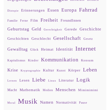
Fahrrad
Europa
Essen
Erinnerungen
Distopie
Freiheit
Film
FreundInnen
Familie
Ferne
Geburtstag
Geld
Geschichte
Gerede
Gerechtigkeit
Gesellschaft
Geschlecht
Geschichten
Gesetz
Internet
Gewalltag
Identität
Heimat
Glück
Kommunikation
Kinder
Konsum
Kapitalismus
Leben
Krise
Kultur
Körper
Kunst
Kryptographie
Liebe
Logik
Lesen
Literatur
Lernen
Linux
Menschen
Mathematik
Macht
Mimimimimi
Medien
Musik
Namen
Normativität
Moral
Pause