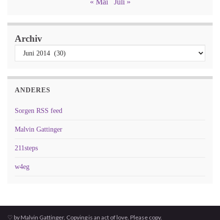
« Mai
Juli »
Archiv
ANDERES
Sorgen RSS feed
Malvin Gattinger
211steps
w4eg
♡ by Malvin Gattinger. Copying is an act of love. Please copy.