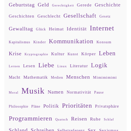
Geburtstag
Geld
Geschichte
Gerede
Gerechtigkeit
Gesellschaft
Geschlecht
Geschichten
Gesetz
Internet
Gewalltag
Identität
Heimat
Glück
Kommunikation
Kinder
Konsum
Kapitalismus
Leben
Krise
Kultur
Körper
Kunst
Kryptographie
Liebe
Logik
Lesen
Literatur
Lernen
Linux
Menschen
Mathematik
Macht
Mimimimimi
Medien
Musik
Namen
Normativität
Moral
Pause
Prioritäten
Politik
Privatsphäre
Philosophie
Pläne
Programmieren
Reisen
Ruhe
Quatsch
Schlaf
Schland
Schreiben
Sex
Sexismus
Selbstreferenz