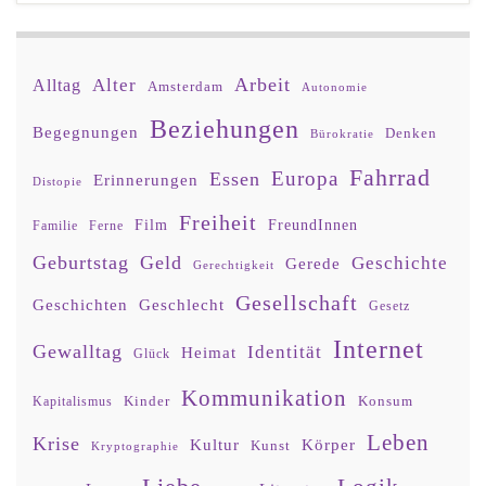
Arbeit
Alter
Alltag
Amsterdam
Autonomie
Beziehungen
Begegnungen
Denken
Bürokratie
Fahrrad
Europa
Essen
Erinnerungen
Distopie
Freiheit
Film
FreundInnen
Familie
Ferne
Geburtstag
Geld
Geschichte
Gerede
Gerechtigkeit
Gesellschaft
Geschlecht
Geschichten
Gesetz
Internet
Gewalltag
Identität
Heimat
Glück
Kommunikation
Kinder
Konsum
Kapitalismus
Leben
Krise
Kultur
Körper
Kunst
Kryptographie