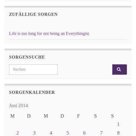
ZUFÄLLIGE SORGEN
Life is too long for not being an Everythingist.
SORGENSUCHE
Search for:
SORGENKALENDER
Juni 2014
M
D
M
D
F
S
S
1
2
3
4
5
6
7
8