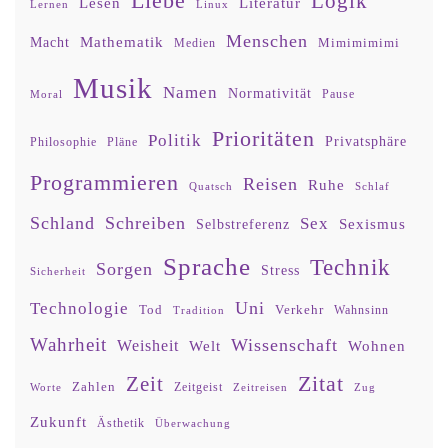
Liebe
Logik
Lesen
Literatur
Lernen
Linux
Menschen
Mathematik
Macht
Mimimimimi
Medien
Musik
Namen
Normativität
Moral
Pause
Prioritäten
Politik
Privatsphäre
Philosophie
Pläne
Programmieren
Reisen
Ruhe
Quatsch
Schlaf
Schland
Schreiben
Sex
Sexismus
Selbstreferenz
Sprache
Technik
Sorgen
Stress
Sicherheit
Uni
Technologie
Tod
Verkehr
Tradition
Wahnsinn
Wahrheit
Wissenschaft
Weisheit
Wohnen
Welt
Zitat
Zeit
Zahlen
Zeitgeist
Worte
Zeitreisen
Zug
Zukunft
Ästhetik
Überwachung