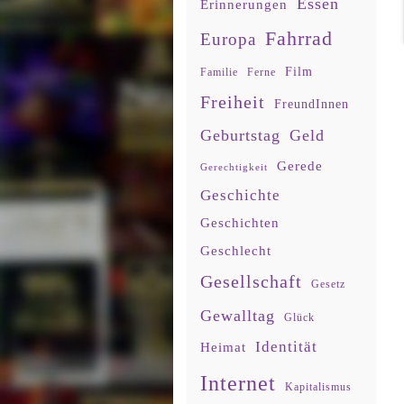
Essen
Erinnerungen
Fahrrad
Europa
Film
Familie
Ferne
Freiheit
FreundInnen
Geburtstag
Geld
Gerede
Gerechtigkeit
Geschichte
Geschichten
Geschlecht
Gesellschaft
Gesetz
Gewalltag
Glück
Identität
Heimat
Internet
Kapitalismus