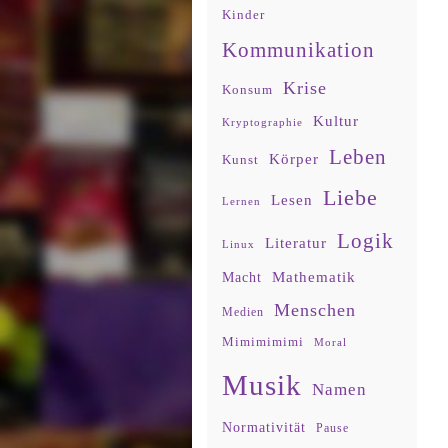
Kinder
Kommunikation
Krise
Konsum
Kultur
Kryptographie
Leben
Körper
Kunst
Liebe
Lesen
Lernen
Logik
Literatur
Linux
Mathematik
Macht
Menschen
Medien
Mimimimimi
Moral
Musik
Namen
Normativität
Pause