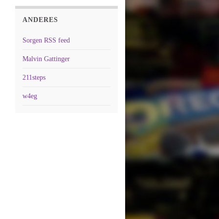
ANDERES
Sorgen RSS feed
Malvin Gattinger
211steps
w4eg