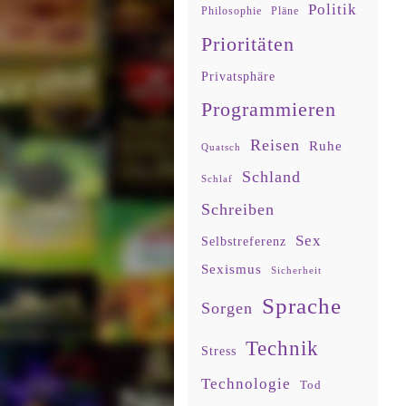
Politik
Philosophie
Pläne
Prioritäten
Privatsphäre
Programmieren
Reisen
Ruhe
Quatsch
Schland
Schlaf
Schreiben
Sex
Selbstreferenz
Sexismus
Sicherheit
Sprache
Sorgen
Technik
Stress
Technologie
Tod