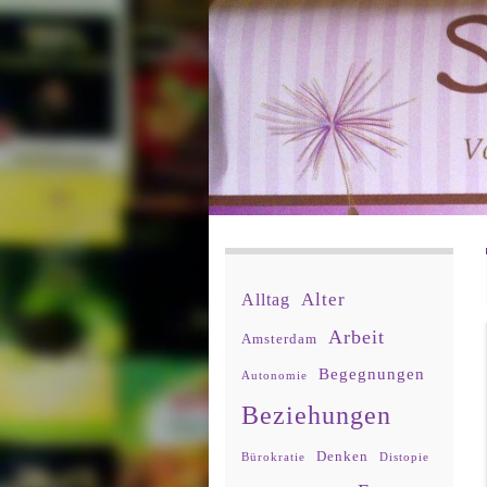
Alter
Alltag
Arbeit
Amsterdam
Begegnungen
Autonomie
Beziehungen
Denken
Bürokratie
Distopie