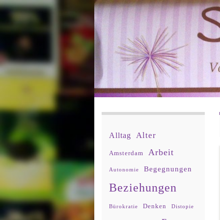
Alter
Alltag
Arbeit
Amsterdam
Begegnungen
Autonomie
Beziehungen
Denken
Bürokratie
Distopie