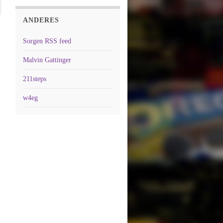
ANDERES
Sorgen RSS feed
Malvin Gattinger
211steps
w4eg