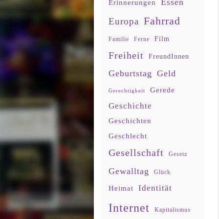
Essen
Erinnerungen
Fahrrad
Europa
Film
Familie
Ferne
Freiheit
FreundInnen
Geburtstag
Geld
Gerede
Gerechtigkeit
Geschichte
Geschichten
Geschlecht
Gesellschaft
Gesetz
Gewalltag
Glück
Identität
Heimat
Internet
Kapitalismus