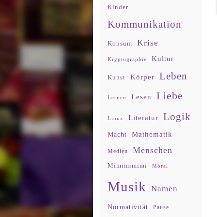
Kinder
Kommunikation
Krise
Konsum
Kultur
Kryptographie
Leben
Körper
Kunst
Liebe
Lesen
Lernen
Logik
Literatur
Linux
Mathematik
Macht
Menschen
Medien
Mimimimimi
Moral
Musik
Namen
Normativität
Pause