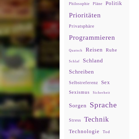
Politik
Philosophie
Pläne
Prioritäten
Privatsphäre
Programmieren
Reisen
Ruhe
Quatsch
Schland
Schlaf
Schreiben
Sex
Selbstreferenz
Sexismus
Sicherheit
Sprache
Sorgen
Technik
Stress
Technologie
Tod