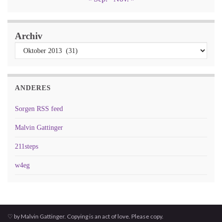
Archiv
ANDERES
Sorgen RSS feed
Malvin Gattinger
211steps
w4eg
♡ by Malvin Gattinger. Copying is an act of love. Please copy.