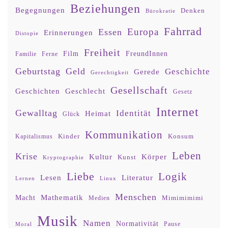
Beziehungen
Begegnungen
Denken
Bürokratie
Fahrrad
Europa
Essen
Erinnerungen
Distopie
Freiheit
Film
FreundInnen
Familie
Ferne
Geburtstag
Geld
Geschichte
Gerede
Gerechtigkeit
Gesellschaft
Geschlecht
Geschichten
Gesetz
Internet
Gewalltag
Identität
Heimat
Glück
Kommunikation
Kinder
Konsum
Kapitalismus
Leben
Krise
Kultur
Körper
Kunst
Kryptographie
Liebe
Logik
Lesen
Literatur
Lernen
Linux
Menschen
Mathematik
Macht
Mimimimimi
Medien
Musik
Namen
Normativität
Moral
Pause