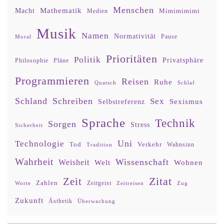
Menschen
Mathematik
Macht
Mimimimimi
Medien
Musik
Namen
Normativität
Moral
Pause
Prioritäten
Politik
Privatsphäre
Philosophie
Pläne
Programmieren
Reisen
Ruhe
Quatsch
Schlaf
Schland
Schreiben
Sex
Sexismus
Selbstreferenz
Sprache
Technik
Sorgen
Stress
Sicherheit
Uni
Technologie
Tod
Verkehr
Tradition
Wahnsinn
Wahrheit
Wissenschaft
Weisheit
Wohnen
Welt
Zitat
Zeit
Zahlen
Zeitgeist
Worte
Zeitreisen
Zug
Zukunft
Ästhetik
Überwachung