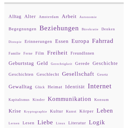
Arbeit
Alter
Alltag
Amsterdam
Autonomie
Beziehungen
Begegnungen
Denken
Bürokratie
Fahrrad
Europa
Essen
Erinnerungen
Distopie
Freiheit
Film
FreundInnen
Familie
Ferne
Geburtstag
Geld
Geschichte
Gerede
Gerechtigkeit
Gesellschaft
Geschlecht
Geschichten
Gesetz
Internet
Gewalltag
Identität
Heimat
Glück
Kommunikation
Kinder
Konsum
Kapitalismus
Leben
Krise
Kultur
Körper
Kunst
Kryptographie
Liebe
Logik
Lesen
Literatur
Lernen
Linux