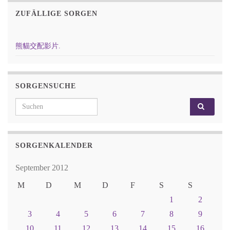
ZUFÄLLIGE SORGEN
熊貓交配影片.
SORGENSUCHE
Search for:
SORGENKALENDER
September 2012
M
D
M
D
F
S
S
1
2
3
4
5
6
7
8
9
10
11
12
13
14
15
16