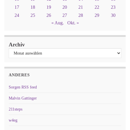
17
18
19
20
21
22
23
24
25
26
27
28
29
30
« Aug.
Okt. »
Archiv
ANDERES
Sorgen RSS feed
Malvin Gattinger
211steps
w4eg