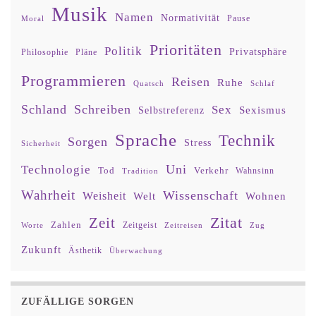
Musik
Namen
Normativität
Moral
Pause
Prioritäten
Politik
Privatsphäre
Philosophie
Pläne
Programmieren
Reisen
Ruhe
Quatsch
Schlaf
Schland
Schreiben
Sex
Sexismus
Selbstreferenz
Sprache
Technik
Sorgen
Stress
Sicherheit
Uni
Technologie
Tod
Verkehr
Tradition
Wahnsinn
Wahrheit
Wissenschaft
Weisheit
Wohnen
Welt
Zitat
Zeit
Zahlen
Zeitgeist
Worte
Zeitreisen
Zug
Zukunft
Ästhetik
Überwachung
ZUFÄLLIGE SORGEN