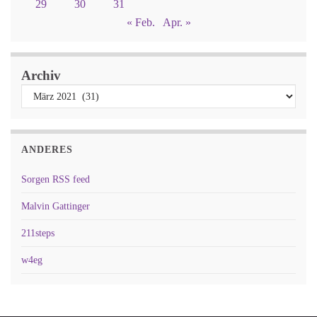
29
30
31
« Feb.
Apr. »
Archiv
ANDERES
Sorgen RSS feed
Malvin Gattinger
211steps
w4eg