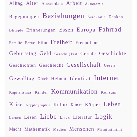
Arbeit
Alter
Alltag
Amsterdam
Autonomie
Beziehungen
Begegnungen
Denken
Bürokratie
Fahrrad
Europa
Essen
Erinnerungen
Distopie
Freiheit
Film
FreundInnen
Familie
Ferne
Geburtstag
Geld
Geschichte
Gerede
Gerechtigkeit
Gesellschaft
Geschlecht
Geschichten
Gesetz
Internet
Gewalltag
Identität
Heimat
Glück
Kommunikation
Kinder
Konsum
Kapitalismus
Leben
Krise
Kultur
Körper
Kunst
Kryptographie
Liebe
Logik
Lesen
Literatur
Lernen
Linux
Menschen
Mathematik
Macht
Mimimimimi
Medien