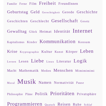
Freiheit
Film
FreundInnen
Familie
Ferne
Geburtstag
Geld
Geschichte
Gerede
Gerechtigkeit
Gesellschaft
Geschlecht
Geschichten
Gesetz
Internet
Gewalltag
Identität
Heimat
Glück
Kommunikation
Kinder
Konsum
Kapitalismus
Leben
Krise
Kultur
Körper
Kunst
Kryptographie
Liebe
Logik
Lesen
Literatur
Lernen
Linux
Menschen
Mathematik
Macht
Mimimimimi
Medien
Musik
Namen
Normativität
Moral
Pause
Prioritäten
Politik
Privatsphäre
Philosophie
Pläne
Programmieren
Reisen
Ruhe
Quatsch
Schlaf