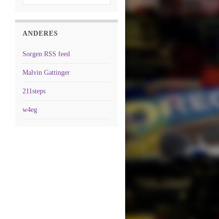
ANDERES
Sorgen RSS feed
Malvin Gattinger
211steps
w4eg