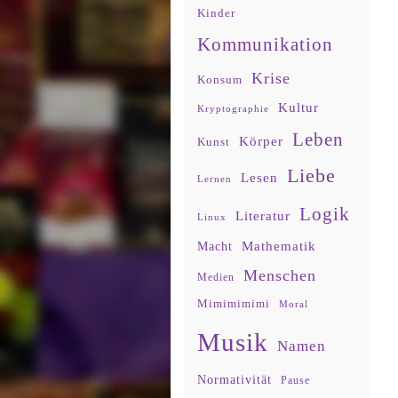
Kinder
Kommunikation
Krise
Konsum
Kultur
Kryptographie
Leben
Körper
Kunst
Liebe
Lesen
Lernen
Logik
Literatur
Linux
Mathematik
Macht
Menschen
Medien
Mimimimimi
Moral
Musik
Namen
Normativität
Pause