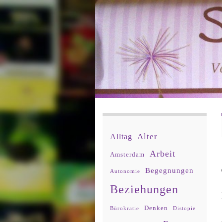
Alter
Alltag
Arbeit
Amsterdam
Begegnungen
Autonomie
Beziehungen
Denken
Bürokratie
Distopie