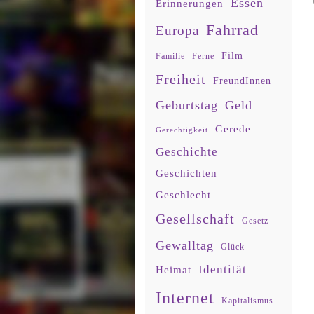
Essen
Erinnerungen
Fahrrad
Europa
Film
Familie
Ferne
Freiheit
FreundInnen
Geburtstag
Geld
Gerede
Gerechtigkeit
Geschichte
Geschichten
Geschlecht
Gesellschaft
Gesetz
Gewalltag
Glück
Identität
Heimat
Internet
Kapitalismus