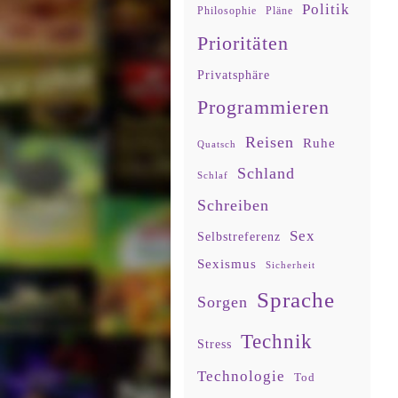
Politik
Philosophie
Pläne
Prioritäten
Privatsphäre
Programmieren
Reisen
Ruhe
Quatsch
Schland
Schlaf
Schreiben
Sex
Selbstreferenz
Sexismus
Sicherheit
Sprache
Sorgen
Technik
Stress
Technologie
Tod