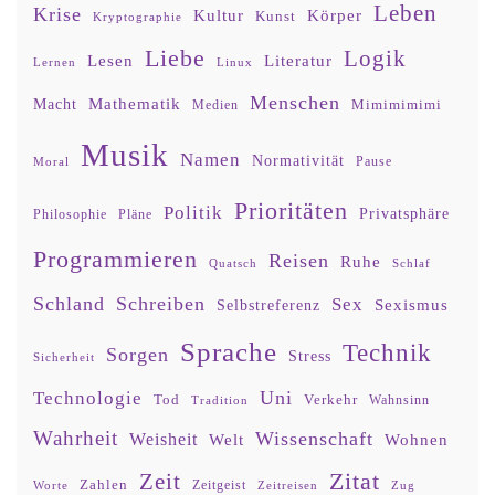
Leben
Krise
Kultur
Körper
Kunst
Kryptographie
Liebe
Logik
Lesen
Literatur
Lernen
Linux
Menschen
Mathematik
Macht
Mimimimimi
Medien
Musik
Namen
Normativität
Moral
Pause
Prioritäten
Politik
Privatsphäre
Philosophie
Pläne
Programmieren
Reisen
Ruhe
Quatsch
Schlaf
Schland
Schreiben
Sex
Sexismus
Selbstreferenz
Sprache
Technik
Sorgen
Stress
Sicherheit
Uni
Technologie
Tod
Verkehr
Tradition
Wahnsinn
Wahrheit
Wissenschaft
Weisheit
Wohnen
Welt
Zitat
Zeit
Zahlen
Zeitgeist
Worte
Zeitreisen
Zug