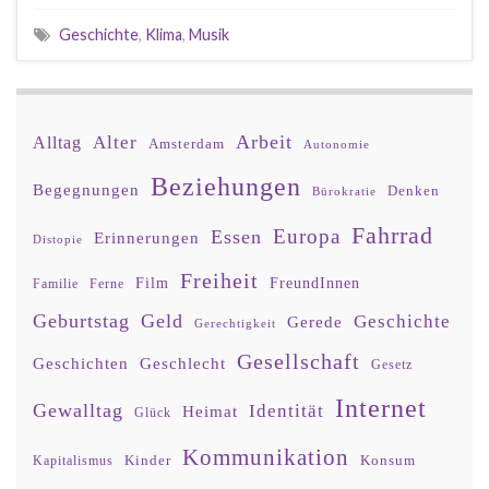
Geschichte
,
Klima
,
Musik
Arbeit
Alter
Alltag
Amsterdam
Autonomie
Beziehungen
Begegnungen
Denken
Bürokratie
Fahrrad
Europa
Essen
Erinnerungen
Distopie
Freiheit
Film
FreundInnen
Familie
Ferne
Geburtstag
Geld
Geschichte
Gerede
Gerechtigkeit
Gesellschaft
Geschlecht
Geschichten
Gesetz
Internet
Gewalltag
Identität
Heimat
Glück
Kommunikation
Kinder
Konsum
Kapitalismus