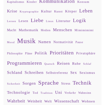
Kommunikation
Kinder
Konsum
Kapitalismus
Leben
Krise
Kultur
Körper
Kunst
Kryptographie
Liebe
Logik
Lesen
Literatur
Lernen
Linux
Menschen
Mathematik
Macht
Mimimimimi
Medien
Musik
Namen
Normativität
Moral
Pause
Prioritäten
Politik
Privatsphäre
Philosophie
Pläne
Programmieren
Reisen
Ruhe
Quatsch
Schlaf
Schland
Schreiben
Sex
Sexismus
Selbstreferenz
Sprache
Technik
Sorgen
Stress
Sicherheit
Uni
Technologie
Tod
Verkehr
Tradition
Wahnsinn
Wahrheit
Wissenschaft
Weisheit
Wohnen
Welt