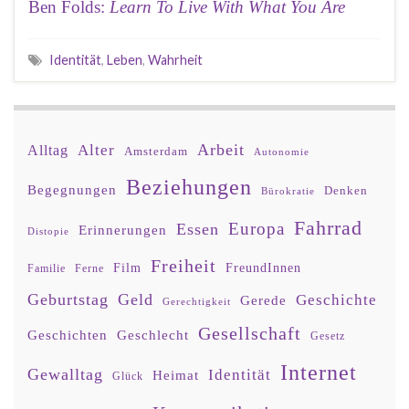
Ben Folds:
Learn To Live With What You Are
Identität
,
Leben
,
Wahrheit
Arbeit
Alter
Alltag
Amsterdam
Autonomie
Beziehungen
Begegnungen
Denken
Bürokratie
Fahrrad
Europa
Essen
Erinnerungen
Distopie
Freiheit
Film
FreundInnen
Familie
Ferne
Geburtstag
Geld
Geschichte
Gerede
Gerechtigkeit
Gesellschaft
Geschlecht
Geschichten
Gesetz
Internet
Gewalltag
Identität
Heimat
Glück