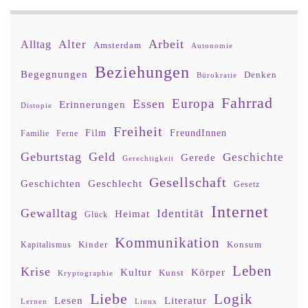
Arbeit
Alter
Alltag
Amsterdam
Autonomie
Beziehungen
Begegnungen
Denken
Bürokratie
Fahrrad
Europa
Essen
Erinnerungen
Distopie
Freiheit
Film
FreundInnen
Familie
Ferne
Geburtstag
Geld
Geschichte
Gerede
Gerechtigkeit
Gesellschaft
Geschlecht
Geschichten
Gesetz
Internet
Gewalltag
Identität
Heimat
Glück
Kommunikation
Kinder
Konsum
Kapitalismus
Leben
Krise
Kultur
Körper
Kunst
Kryptographie
Liebe
Logik
Lesen
Literatur
Lernen
Linux