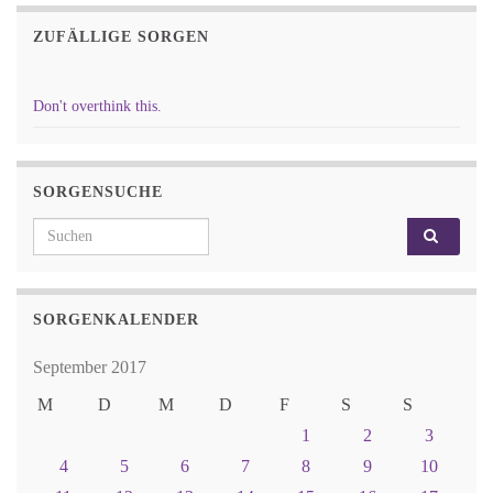
ZUFÄLLIGE SORGEN
Don't overthink this.
SORGENSUCHE
Search for:
SORGENKALENDER
September 2017
M
D
M
D
F
S
S
1
2
3
4
5
6
7
8
9
10