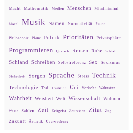
Menschen
Mathematik
Macht
Mimimimimi
Medien
Musik
Namen
Normativität
Moral
Pause
Prioritäten
Politik
Privatsphäre
Philosophie
Pläne
Programmieren
Reisen
Ruhe
Quatsch
Schlaf
Schland
Schreiben
Sex
Sexismus
Selbstreferenz
Sprache
Technik
Sorgen
Stress
Sicherheit
Uni
Technologie
Tod
Verkehr
Tradition
Wahnsinn
Wahrheit
Wissenschaft
Weisheit
Wohnen
Welt
Zitat
Zeit
Zahlen
Zeitgeist
Worte
Zeitreisen
Zug
Zukunft
Ästhetik
Überwachung