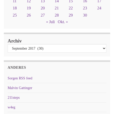
11
12
13
14
15
16
17
18
19
20
21
22
23
24
25
26
27
28
29
30
« Juli
Okt. »
Archiv
ANDERES
Sorgen RSS feed
Malvin Gattinger
211steps
w4eg