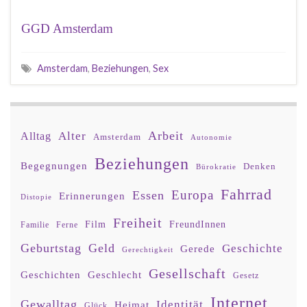
GGD Amsterdam
Amsterdam
,
Beziehungen
,
Sex
Arbeit
Alter
Alltag
Amsterdam
Autonomie
Beziehungen
Begegnungen
Denken
Bürokratie
Fahrrad
Europa
Essen
Erinnerungen
Distopie
Freiheit
Film
FreundInnen
Familie
Ferne
Geburtstag
Geld
Geschichte
Gerede
Gerechtigkeit
Gesellschaft
Geschlecht
Geschichten
Gesetz
Internet
Gewalltag
Identität
Heimat
Glück