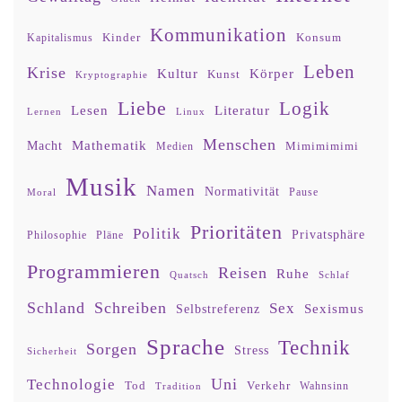
Kommunikation
Kinder
Konsum
Kapitalismus
Leben
Krise
Kultur
Körper
Kunst
Kryptographie
Liebe
Logik
Lesen
Literatur
Lernen
Linux
Menschen
Mathematik
Macht
Mimimimimi
Medien
Musik
Namen
Normativität
Moral
Pause
Prioritäten
Politik
Privatsphäre
Philosophie
Pläne
Programmieren
Reisen
Ruhe
Quatsch
Schlaf
Schland
Schreiben
Sex
Sexismus
Selbstreferenz
Sprache
Technik
Sorgen
Stress
Sicherheit
Uni
Technologie
Tod
Verkehr
Tradition
Wahnsinn