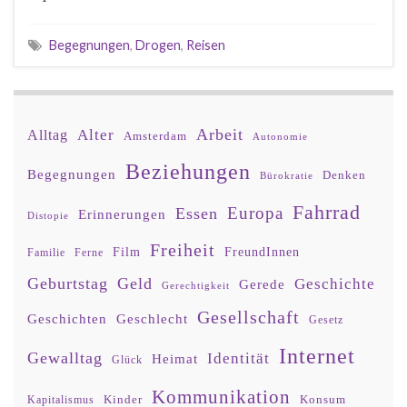
Begegnungen
,
Drogen
,
Reisen
Arbeit
Alter
Alltag
Amsterdam
Autonomie
Beziehungen
Begegnungen
Denken
Bürokratie
Fahrrad
Europa
Essen
Erinnerungen
Distopie
Freiheit
Film
FreundInnen
Familie
Ferne
Geburtstag
Geld
Geschichte
Gerede
Gerechtigkeit
Gesellschaft
Geschlecht
Geschichten
Gesetz
Internet
Gewalltag
Identität
Heimat
Glück
Kommunikation
Kinder
Konsum
Kapitalismus