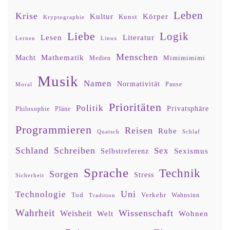
Leben
Krise
Kultur
Körper
Kunst
Kryptographie
Liebe
Logik
Lesen
Literatur
Lernen
Linux
Menschen
Mathematik
Macht
Mimimimimi
Medien
Musik
Namen
Normativität
Moral
Pause
Prioritäten
Politik
Privatsphäre
Philosophie
Pläne
Programmieren
Reisen
Ruhe
Quatsch
Schlaf
Schland
Schreiben
Sex
Sexismus
Selbstreferenz
Sprache
Technik
Sorgen
Stress
Sicherheit
Uni
Technologie
Tod
Verkehr
Tradition
Wahnsinn
Wahrheit
Wissenschaft
Weisheit
Wohnen
Welt