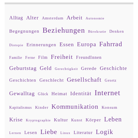
Arbeit
Alter
Alltag
Amsterdam
Autonomie
Beziehungen
Begegnungen
Denken
Bürokratie
Fahrrad
Europa
Essen
Erinnerungen
Distopie
Freiheit
Film
FreundInnen
Familie
Ferne
Geburtstag
Geld
Geschichte
Gerede
Gerechtigkeit
Gesellschaft
Geschlecht
Geschichten
Gesetz
Internet
Gewalltag
Identität
Heimat
Glück
Kommunikation
Kinder
Konsum
Kapitalismus
Leben
Krise
Kultur
Körper
Kunst
Kryptographie
Liebe
Logik
Lesen
Literatur
Lernen
Linux