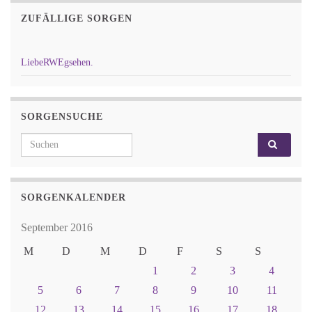
ZUFÄLLIGE SORGEN
LiebeRWEgsehen.
SORGENSUCHE
Search for:
SORGENKALENDER
September 2016
M
D
M
D
F
S
S
1
2
3
4
5
6
7
8
9
10
11
12
13
14
15
16
17
18