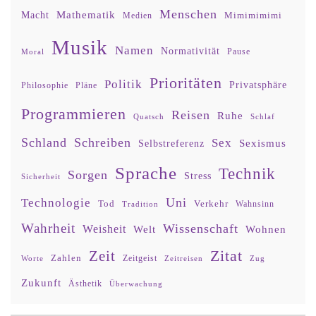
Menschen
Mathematik
Macht
Mimimimimi
Medien
Musik
Namen
Normativität
Moral
Pause
Prioritäten
Politik
Privatsphäre
Philosophie
Pläne
Programmieren
Reisen
Ruhe
Quatsch
Schlaf
Schland
Schreiben
Sex
Sexismus
Selbstreferenz
Sprache
Technik
Sorgen
Stress
Sicherheit
Uni
Technologie
Tod
Verkehr
Tradition
Wahnsinn
Wahrheit
Wissenschaft
Weisheit
Wohnen
Welt
Zitat
Zeit
Zahlen
Zeitgeist
Worte
Zeitreisen
Zug
Zukunft
Ästhetik
Überwachung