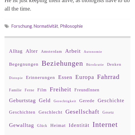
He ist just keeping them alive, as biologists have to do
all the time.
Forschung
,
Normativität
,
Philosophie
Arbeit
Alter
Alltag
Amsterdam
Autonomie
Beziehungen
Begegnungen
Denken
Bürokratie
Fahrrad
Europa
Essen
Erinnerungen
Distopie
Freiheit
Film
FreundInnen
Familie
Ferne
Geburtstag
Geld
Geschichte
Gerede
Gerechtigkeit
Gesellschaft
Geschlecht
Geschichten
Gesetz
Internet
Gewalltag
Identität
Heimat
Glück