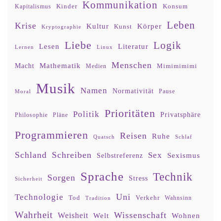
Kommunikation
Kinder
Konsum
Kapitalismus
Leben
Krise
Kultur
Körper
Kunst
Kryptographie
Liebe
Logik
Lesen
Literatur
Lernen
Linux
Menschen
Mathematik
Macht
Mimimimimi
Medien
Musik
Namen
Normativität
Moral
Pause
Prioritäten
Politik
Privatsphäre
Philosophie
Pläne
Programmieren
Reisen
Ruhe
Quatsch
Schlaf
Schland
Schreiben
Sex
Sexismus
Selbstreferenz
Sprache
Technik
Sorgen
Stress
Sicherheit
Uni
Technologie
Tod
Verkehr
Tradition
Wahnsinn
Wahrheit
Wissenschaft
Weisheit
Wohnen
Welt