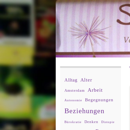
Alter
Alltag
Arbeit
Amsterdam
Begegnungen
Autonomie
Beziehungen
Denken
Bürokratie
Distopie