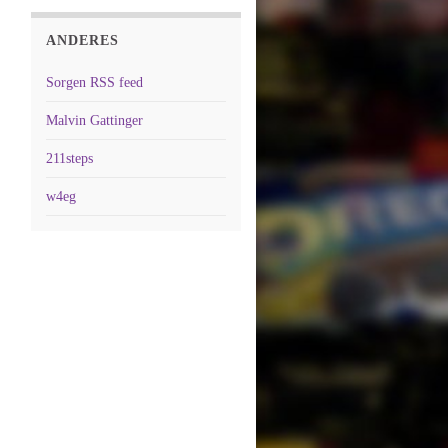
ANDERES
Sorgen RSS feed
Malvin Gattinger
211steps
w4eg