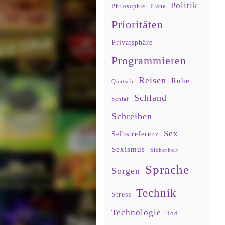
Politik
Philosophie
Pläne
Prioritäten
Privatsphäre
Programmieren
Reisen
Ruhe
Quatsch
Schland
Schlaf
Schreiben
Sex
Selbstreferenz
Sexismus
Sicherheit
Sprache
Sorgen
Technik
Stress
Technologie
Tod