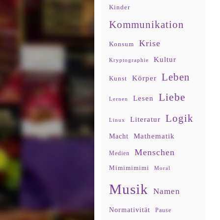
Kinder
Kommunikation
Krise
Konsum
Kultur
Kryptographie
Leben
Körper
Kunst
Liebe
Lesen
Lernen
Logik
Literatur
Linux
Mathematik
Macht
Menschen
Medien
Mimimimimi
Moral
Musik
Namen
Normativität
Pause