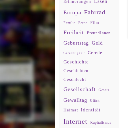
Essen
Erinnerungen
Fahrrad
Europa
Film
Familie
Ferne
Freiheit
FreundInnen
Geburtstag
Geld
Gerede
Gerechtigkeit
Geschichte
Geschichten
Geschlecht
Gesellschaft
Gesetz
Gewalltag
Glück
Identität
Heimat
Internet
Kapitalismus