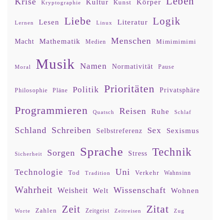
Leben
Krise
Kultur
Körper
Kunst
Kryptographie
Liebe
Logik
Lesen
Literatur
Lernen
Linux
Menschen
Mathematik
Macht
Mimimimimi
Medien
Musik
Namen
Normativität
Moral
Pause
Prioritäten
Politik
Privatsphäre
Philosophie
Pläne
Programmieren
Reisen
Ruhe
Quatsch
Schlaf
Schland
Schreiben
Sex
Sexismus
Selbstreferenz
Sprache
Technik
Sorgen
Stress
Sicherheit
Uni
Technologie
Tod
Verkehr
Tradition
Wahnsinn
Wahrheit
Wissenschaft
Weisheit
Wohnen
Welt
Zitat
Zeit
Zahlen
Zeitgeist
Worte
Zeitreisen
Zug