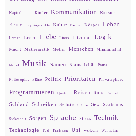
Kommunikation
Kinder
Konsum
Kapitalismus
Leben
Krise
Kultur
Körper
Kunst
Kryptographie
Liebe
Logik
Lesen
Literatur
Lernen
Linux
Menschen
Mathematik
Macht
Mimimimimi
Medien
Musik
Namen
Normativität
Moral
Pause
Prioritäten
Politik
Privatsphäre
Philosophie
Pläne
Programmieren
Reisen
Ruhe
Quatsch
Schlaf
Schland
Schreiben
Sex
Sexismus
Selbstreferenz
Sprache
Technik
Sorgen
Stress
Sicherheit
Uni
Technologie
Tod
Verkehr
Tradition
Wahnsinn