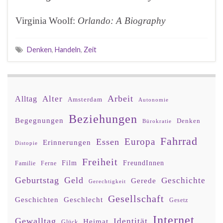
Virginia Woolf:
Orlando: A Biography
Denken
,
Handeln
,
Zeit
Arbeit
Alter
Alltag
Amsterdam
Autonomie
Beziehungen
Begegnungen
Denken
Bürokratie
Fahrrad
Europa
Essen
Erinnerungen
Distopie
Freiheit
Film
FreundInnen
Familie
Ferne
Geburtstag
Geld
Geschichte
Gerede
Gerechtigkeit
Gesellschaft
Geschlecht
Geschichten
Gesetz
Internet
Gewalltag
Identität
Heimat
Glück