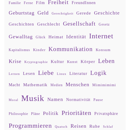
Freiheit
Film
FreundInnen
Familie
Ferne
Geburtstag
Geld
Geschichte
Gerede
Gerechtigkeit
Gesellschaft
Geschlecht
Geschichten
Gesetz
Internet
Gewalltag
Identität
Heimat
Glück
Kommunikation
Kinder
Konsum
Kapitalismus
Leben
Krise
Kultur
Körper
Kunst
Kryptographie
Liebe
Logik
Lesen
Literatur
Lernen
Linux
Menschen
Mathematik
Macht
Mimimimimi
Medien
Musik
Namen
Normativität
Moral
Pause
Prioritäten
Politik
Privatsphäre
Philosophie
Pläne
Programmieren
Reisen
Ruhe
Quatsch
Schlaf