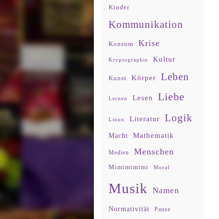
Kinder
Kommunikation
Krise
Konsum
Kultur
Kryptographie
Leben
Körper
Kunst
Liebe
Lesen
Lernen
Logik
Literatur
Linux
Mathematik
Macht
Menschen
Medien
Mimimimimi
Moral
Musik
Namen
Normativität
Pause