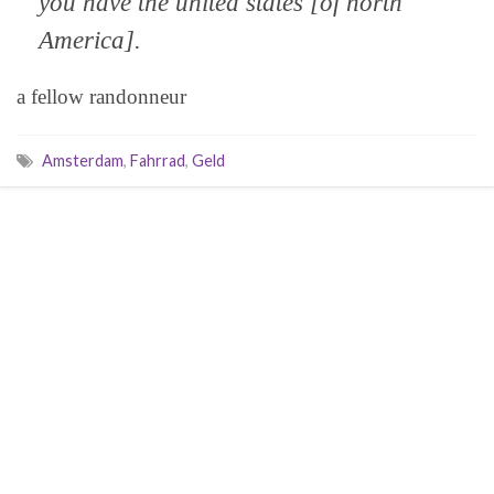
you have the united states [of north
America].
a fellow randonneur
Amsterdam
,
Fahrrad
,
Geld