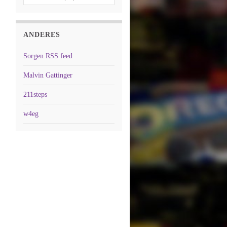
ANDERES
Sorgen RSS feed
Malvin Gattinger
211steps
w4eg