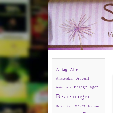
Alter
Alltag
Arbeit
Amsterdam
Begegnungen
Autonomie
Beziehungen
Denken
Bürokratie
Distopie