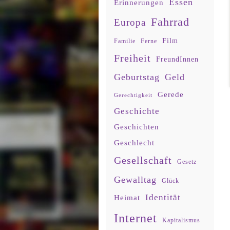
Essen
Erinnerungen
Fahrrad
Europa
Film
Familie
Ferne
Freiheit
FreundInnen
Geburtstag
Geld
Gerede
Gerechtigkeit
Geschichte
Geschichten
Geschlecht
Gesellschaft
Gesetz
Gewalltag
Glück
Identität
Heimat
Internet
Kapitalismus