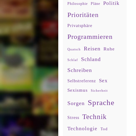
Politik
Philosophie
Pläne
Prioritäten
Privatsphäre
Programmieren
Reisen
Ruhe
Quatsch
Schland
Schlaf
Schreiben
Sex
Selbstreferenz
Sexismus
Sicherheit
Sprache
Sorgen
Technik
Stress
Technologie
Tod