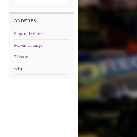
ANDERES
Sorgen RSS feed
Malvin Gattinger
211steps
w4eg