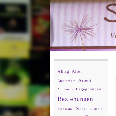
Alter
Alltag
Arbeit
Amsterdam
Begegnungen
Autonomie
Beziehungen
Denken
Bürokratie
Distopie