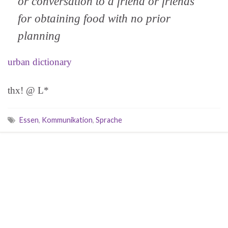
or conversation to a friend or friends
for obtaining food with no prior
planning
urban dictionary
thx! @ L*
Essen
,
Kommunikation
,
Sprache