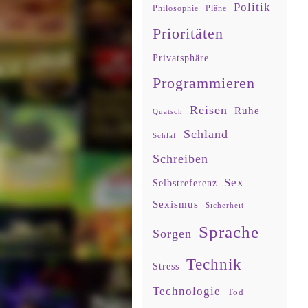
Politik
Philosophie
Pläne
Prioritäten
Privatsphäre
Programmieren
Reisen
Ruhe
Quatsch
Schland
Schlaf
Schreiben
Sex
Selbstreferenz
Sexismus
Sicherheit
Sprache
Sorgen
Technik
Stress
Technologie
Tod