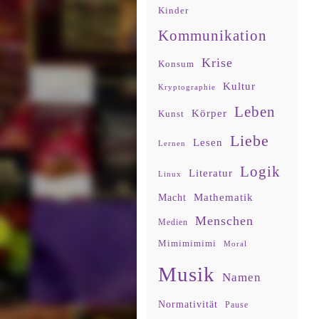
Kinder
Kommunikation
Krise
Konsum
Kultur
Kryptographie
Leben
Körper
Kunst
Liebe
Lesen
Lernen
Logik
Literatur
Linux
Mathematik
Macht
Menschen
Medien
Mimimimimi
Moral
Musik
Namen
Normativität
Pause