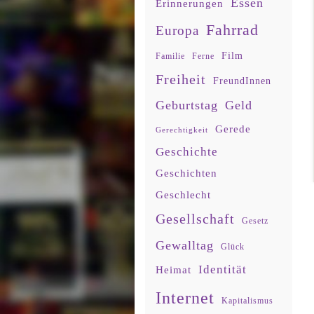
Essen
Erinnerungen
Fahrrad
Europa
Film
Familie
Ferne
Freiheit
FreundInnen
Geburtstag
Geld
Gerede
Gerechtigkeit
Geschichte
Geschichten
Geschlecht
Gesellschaft
Gesetz
Gewalltag
Glück
Identität
Heimat
Internet
Kapitalismus