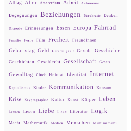
Arbeit
Alter
Alltag
Amsterdam
Autonomie
Beziehungen
Begegnungen
Denken
Bürokratie
Fahrrad
Europa
Essen
Erinnerungen
Distopie
Freiheit
Film
FreundInnen
Familie
Ferne
Geburtstag
Geld
Geschichte
Gerede
Gerechtigkeit
Gesellschaft
Geschlecht
Geschichten
Gesetz
Internet
Gewalltag
Identität
Heimat
Glück
Kommunikation
Kinder
Konsum
Kapitalismus
Leben
Krise
Kultur
Körper
Kunst
Kryptographie
Liebe
Logik
Lesen
Literatur
Lernen
Linux
Menschen
Mathematik
Macht
Mimimimimi
Medien