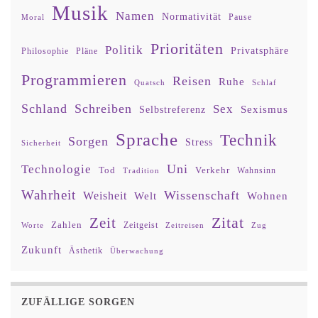
Musik
Namen
Normativität
Moral
Pause
Prioritäten
Politik
Privatsphäre
Philosophie
Pläne
Programmieren
Reisen
Ruhe
Quatsch
Schlaf
Schland
Schreiben
Sex
Sexismus
Selbstreferenz
Sprache
Technik
Sorgen
Stress
Sicherheit
Uni
Technologie
Tod
Verkehr
Tradition
Wahnsinn
Wahrheit
Wissenschaft
Weisheit
Wohnen
Welt
Zitat
Zeit
Zahlen
Zeitgeist
Worte
Zeitreisen
Zug
Zukunft
Ästhetik
Überwachung
ZUFÄLLIGE SORGEN