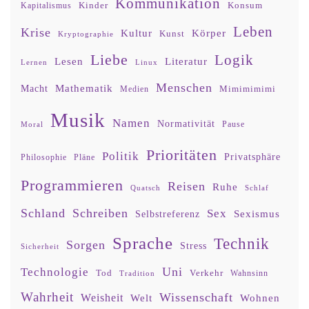
Kommunikation
Kinder
Konsum
Kapitalismus
Leben
Krise
Kultur
Körper
Kunst
Kryptographie
Liebe
Logik
Lesen
Literatur
Lernen
Linux
Menschen
Mathematik
Macht
Mimimimimi
Medien
Musik
Namen
Normativität
Moral
Pause
Prioritäten
Politik
Privatsphäre
Philosophie
Pläne
Programmieren
Reisen
Ruhe
Quatsch
Schlaf
Schland
Schreiben
Sex
Sexismus
Selbstreferenz
Sprache
Technik
Sorgen
Stress
Sicherheit
Uni
Technologie
Tod
Verkehr
Tradition
Wahnsinn
Wahrheit
Wissenschaft
Weisheit
Wohnen
Welt