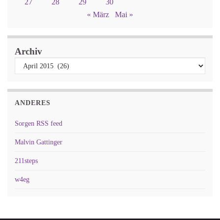
27
28
29
30
« März
Mai »
Archiv
ANDERES
Sorgen RSS feed
Malvin Gattinger
211steps
w4eg