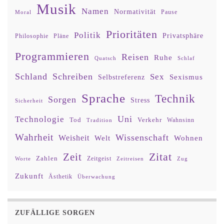
Musik
Namen
Normativität
Moral
Pause
Prioritäten
Politik
Privatsphäre
Philosophie
Pläne
Programmieren
Reisen
Ruhe
Quatsch
Schlaf
Schland
Schreiben
Sex
Sexismus
Selbstreferenz
Sprache
Technik
Sorgen
Stress
Sicherheit
Uni
Technologie
Tod
Verkehr
Tradition
Wahnsinn
Wahrheit
Wissenschaft
Weisheit
Wohnen
Welt
Zitat
Zeit
Zahlen
Zeitgeist
Worte
Zeitreisen
Zug
Zukunft
Ästhetik
Überwachung
ZUFÄLLIGE SORGEN