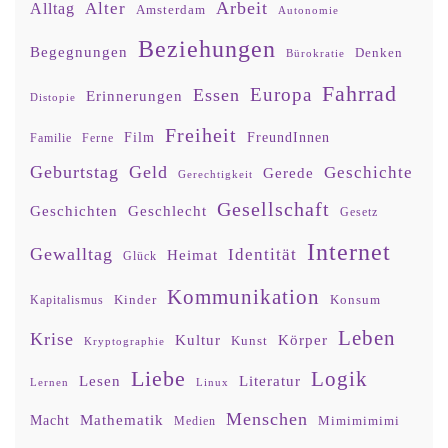
Arbeit
Alter
Alltag
Amsterdam
Autonomie
Beziehungen
Begegnungen
Denken
Bürokratie
Fahrrad
Europa
Essen
Erinnerungen
Distopie
Freiheit
Film
FreundInnen
Familie
Ferne
Geburtstag
Geld
Geschichte
Gerede
Gerechtigkeit
Gesellschaft
Geschlecht
Geschichten
Gesetz
Internet
Gewalltag
Identität
Heimat
Glück
Kommunikation
Kinder
Konsum
Kapitalismus
Leben
Krise
Kultur
Körper
Kunst
Kryptographie
Liebe
Logik
Lesen
Literatur
Lernen
Linux
Menschen
Mathematik
Macht
Mimimimimi
Medien