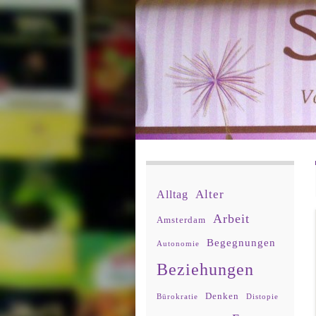
Alter
Alltag
Arbeit
Amsterdam
Begegnungen
Autonomie
Beziehungen
Denken
Bürokratie
Distopie