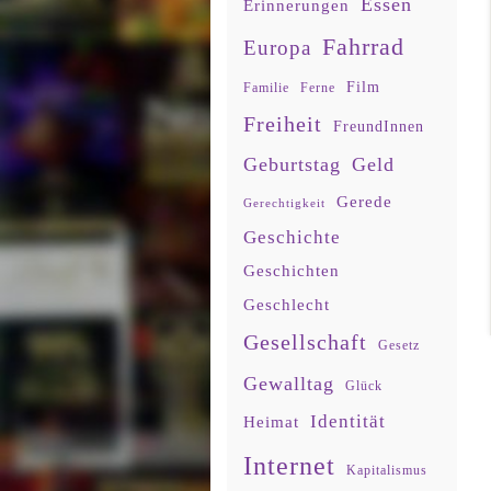
Essen
Erinnerungen
Fahrrad
Europa
Film
Familie
Ferne
Freiheit
FreundInnen
Geburtstag
Geld
Gerede
Gerechtigkeit
Geschichte
Geschichten
Geschlecht
Gesellschaft
Gesetz
Gewalltag
Glück
Identität
Heimat
Internet
Kapitalismus