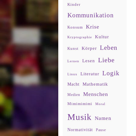
Kinder
Kommunikation
Krise
Konsum
Kultur
Kryptographie
Leben
Körper
Kunst
Liebe
Lesen
Lernen
Logik
Literatur
Linux
Mathematik
Macht
Menschen
Medien
Mimimimimi
Moral
Musik
Namen
Normativität
Pause