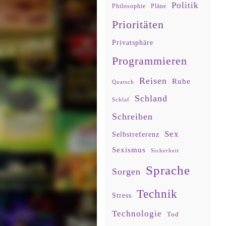
Politik
Philosophie
Pläne
Prioritäten
Privatsphäre
Programmieren
Reisen
Ruhe
Quatsch
Schland
Schlaf
Schreiben
Sex
Selbstreferenz
Sexismus
Sicherheit
Sprache
Sorgen
Technik
Stress
Technologie
Tod