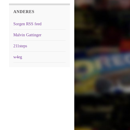
ANDERES
Sorgen RSS feed
Malvin Gattinger
211steps
w4eg