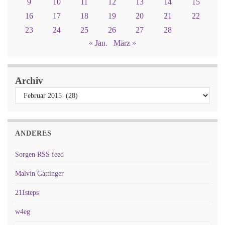
9
10
11
12
13
14
15
16
17
18
19
20
21
22
23
24
25
26
27
28
« Jan.
März »
Archiv
ANDERES
Sorgen RSS feed
Malvin Gattinger
211steps
w4eg