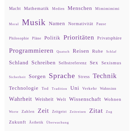
Menschen
Mathematik
Macht
Mimimimimi
Medien
Musik
Namen
Normativität
Moral
Pause
Prioritäten
Politik
Privatsphäre
Philosophie
Pläne
Programmieren
Reisen
Ruhe
Quatsch
Schlaf
Schland
Schreiben
Sex
Sexismus
Selbstreferenz
Sprache
Technik
Sorgen
Stress
Sicherheit
Uni
Technologie
Tod
Verkehr
Tradition
Wahnsinn
Wahrheit
Wissenschaft
Weisheit
Wohnen
Welt
Zitat
Zeit
Zahlen
Zeitgeist
Worte
Zeitreisen
Zug
Zukunft
Ästhetik
Überwachung