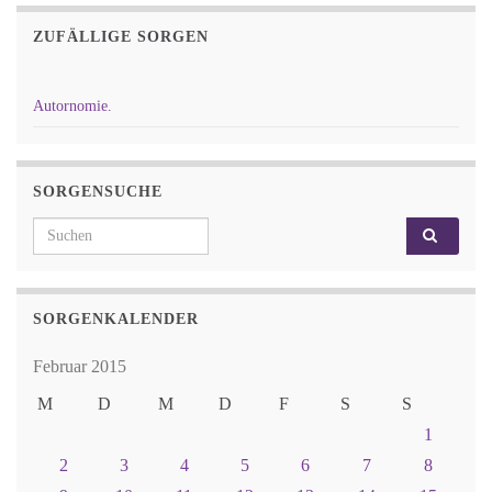
ZUFÄLLIGE SORGEN
Autornomie.
SORGENSUCHE
Search for:
SORGENKALENDER
Februar 2015
M
D
M
D
F
S
S
1
2
3
4
5
6
7
8