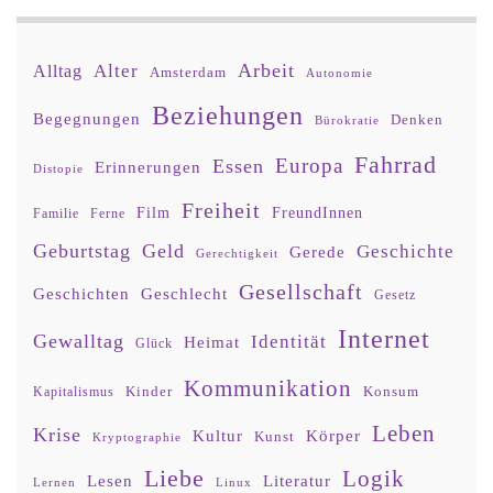
Arbeit
Alter
Alltag
Amsterdam
Autonomie
Beziehungen
Begegnungen
Denken
Bürokratie
Fahrrad
Europa
Essen
Erinnerungen
Distopie
Freiheit
Film
FreundInnen
Familie
Ferne
Geburtstag
Geld
Geschichte
Gerede
Gerechtigkeit
Gesellschaft
Geschlecht
Geschichten
Gesetz
Internet
Gewalltag
Identität
Heimat
Glück
Kommunikation
Kinder
Konsum
Kapitalismus
Leben
Krise
Kultur
Körper
Kunst
Kryptographie
Liebe
Logik
Lesen
Literatur
Lernen
Linux