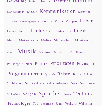
Internet
Gewalltag
Identität
Heimat
Glück
Kommunikation
Kinder
Konsum
Kapitalismus
Leben
Krise
Kultur
Körper
Kunst
Kryptographie
Liebe
Logik
Lesen
Literatur
Lernen
Linux
Menschen
Mathematik
Macht
Mimimimimi
Medien
Musik
Namen
Normativität
Moral
Pause
Prioritäten
Politik
Privatsphäre
Philosophie
Pläne
Programmieren
Reisen
Ruhe
Quatsch
Schlaf
Schland
Schreiben
Sex
Sexismus
Selbstreferenz
Sprache
Technik
Sorgen
Stress
Sicherheit
Uni
Technologie
Tod
Verkehr
Tradition
Wahnsinn